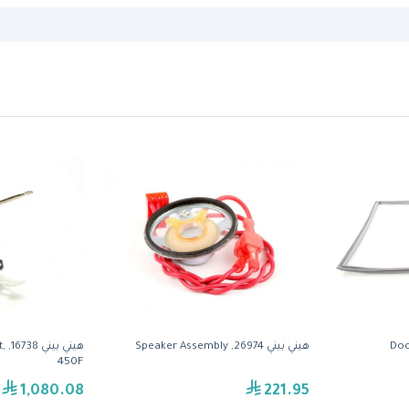
هيني بيني 26974, Speaker Assembly
هي
450F
1,080.08
221.95