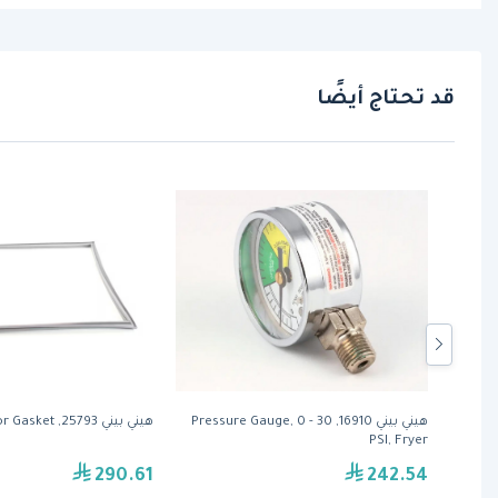
قد تحتاج أيضًا
Power Swit,
هيني بيني 16910, Pressure Gauge, 0 - 30
هيني بيني 25793, Door Gasket
PSI, Fryer
290.61
242.54