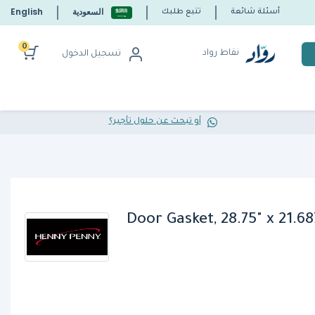
السعودية
English
أسئلة شائعة
تتبع طلبك
0
نقاط رواد
تسجيل الدخول
أو تبحث عن حلول تأجير؟
ني 25643 Door Gasket, 28.75" x 21.6875" x