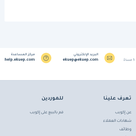
البريد الإلكتروني
مركز المساعدة
help.ekuep.com
ekuep@ekuep.com
تعرف علينا
للموردين
عن إكويب
قم بالبيع على إكويب
شهادات العملاء
وظائف