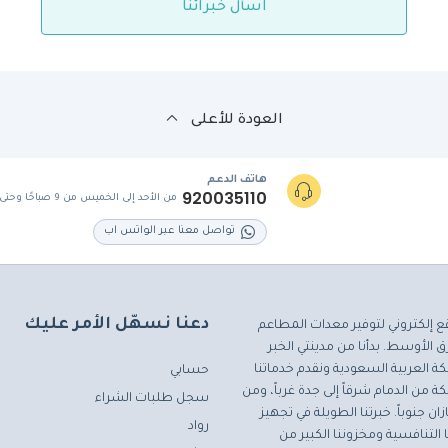
اسأل خبرائنا
العودة للأعلى
هاتف الدعم
920035110
من الأحد إلى الخميس من 9 صباحًا وحتى 5 مساءً
تواصل معنا عبر الواتس اب
دعنا نسهّل الأمر عليك
ع إلكتروني لتوفير معدات المطاعم
 الأوسط. بدأنا من مدينتي الخبر
ة العربية السعودية ونقدم خدماتنا
حسابي
ة من الدمام شرقاً إلى جدة غرباً، ومن
سجل طلبات الشراء
ان جنوباً. خبرتنا الطويلة في تجهيز
رواد
التنافسية ومخزوننا الكبير من