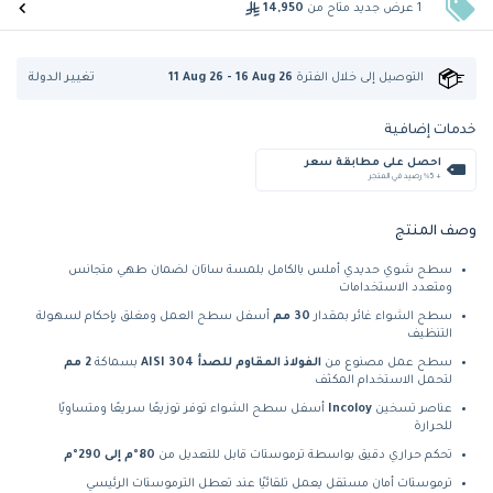
1 عرض جديد متاح من
14,950
تغيير الدولة
التوصيل إلى
خلال الفترة
11 Aug 26 - 16 Aug 26
خدمات إضافية
احصل على مطابقة سعر
+ %5 رصيد في المتجر
وصف المنتج
سطح شوي حديدي أملس بالكامل بلمسة ساتان لضمان طهي متجانس
ومتعدد الاستخدامات
سطح الشواء غائر بمقدار
30 مم
أسفل سطح العمل ومغلق بإحكام لسهولة
التنظيف
سطح عمل مصنوع من
الفولاذ المقاوم للصدأ AISI 304
بسماكة
2 مم
لتحمل الاستخدام المكثف
عناصر تسخين
Incoloy
أسفل سطح الشواء توفر توزيعًا سريعًا ومتساويًا
للحرارة
تحكم حراري دقيق بواسطة ترموستات قابل للتعديل من
80°م إلى 290°م
ترموستات أمان مستقل يعمل تلقائيًا عند تعطل الترموستات الرئيسي