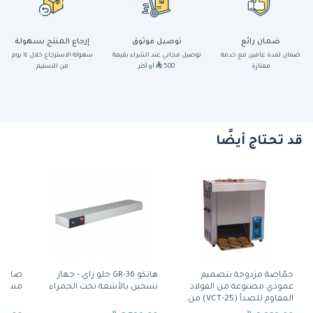
ضمان رائع
توصيل موثوق
إرجاع المنتج بسهولة
ضمان لمدة عامين مع خدمة
توصيل مجاني عند الشراء بقيمة
سهولة الاسترجاع خلال ١٤ يوم
ممتازة
500
أو أكثر
من التسليم
قد تحتاج أيضًا
حمّاصة مزدوجة بتصميم
هاتكو GR-36 جلو راي - جهاز
صاج ش
عمودي مصنوعة من الفولاذ
تسخين بالأشعة تحت الحمراء
مسطّح (FT-E910 L)
المقاوم للصدأ (VCT-25) من
آنتونز