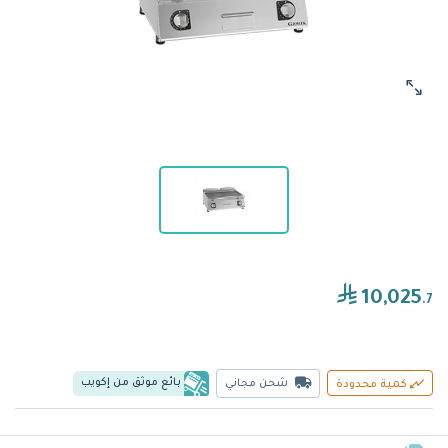
10,025
.7
بائع موثق من إكويب
شحن مجاني
كمية محدودة