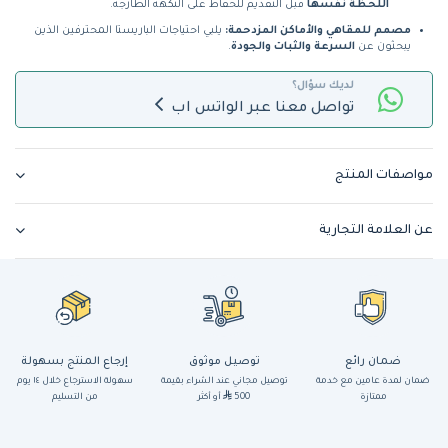
اللحظة نفسها
قبل التقديم للحفاظ على النكهة الطازجة.
مصمم للمقاهي والأماكن المزدحمة:
يلبي احتياجات الباريستا المحترفين الذين
يبحثون عن
السرعة والثبات والجودة
.
لديك سؤال؟
تواصل معنا عبر الواتس اب
مواصفات المنتج
عن العلامة التجارية
ضمان رائع
توصيل موثوق
إرجاع المنتج بسهولة
ضمان لمدة عامين مع خدمة
توصيل مجاني عند الشراء بقيمة
سهولة الاسترجاع خلال ١٤ يوم
ممتازة
500
أو أكثر
من التسليم