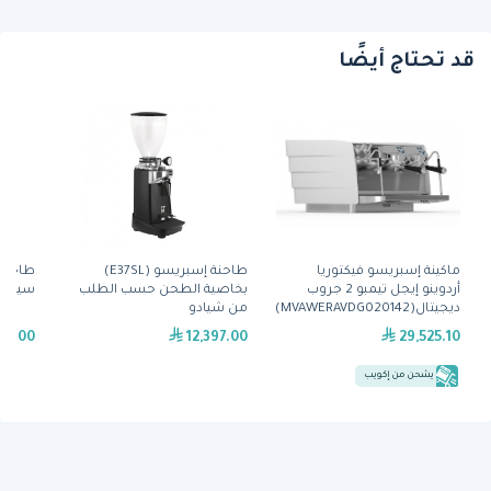
قد تحتاج أيضًا
ماكينة إسبريسو فيكتوريا
طاحنة إسبريسو (E37SL)
أردوينو إيجل تيمبو 2 جروب
بخاصية الطحن حسب الطلب
سيادو
ديجيتال(MVAWERAVDG020142)
من شيادو
45.00
12,397.00
29,525.10
يشحن من إكويب