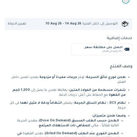
تغيير الدولة
التوصيل إلى
خلال الفترة
10 Aug 26 - 14 Aug 26
خدمات إضافية
احصل على مطابقة سعر
+ %5 رصيد في المتجر
وصف المنتج
طحن فوري فائق السرعة:
توفر
جرعات مفردة أو مزدوجة
بمجرد لمس حامل
الفلتر.
شفرات مسطحة من الفولاذ المتين:
يمكنها طحن ما يصل إلى
1,200 كجم
من القهوة
مع الحفاظ على أعلى درجات الدقة.
نظام DCS – نظام اتساق الجرعة:
يضمن
انتظاماً ودقة لا مثيل لهما
في كل
جرعة.
وضعا طحن متميزان:
الطحن حسب الطلب المسبق (Dose On Demand):
يطحن الجرعة
التالية تلقائياً – مثالي
للمقاهي ذات الاستهلاك المرتفع
.
الطحن الفوري عند الطلب (Grind On Demand):
طحن القهوة
في