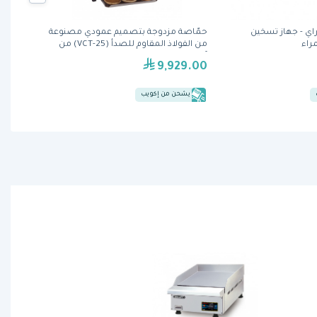
GR- جلو راي - جهاز تسخين
حمّاصة مزدوجة بتصميم عمودي مصنوعة
راء
من الفولاذ المقاوم للصدأ (VCT-25) من
آنتونز
9,929.00
يشحن من إكويب