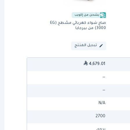
يشحن من إكويب
صاج شواء كهربائي مسّطح (EG
3000) من بيرجايا
تبديل المنتج
4,679.01
—
—
N/A
2700
يدوي