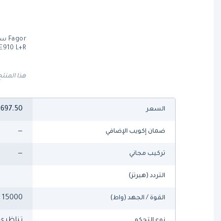
E910 L+R
هذا المنتج
,697.50
السعر
—
ضمان إكويب الإضافي
—
تركيب مجاني
التردد (هيرتز)
15000
القوة / الجهد (واط)
تناظري
نوع التحكم