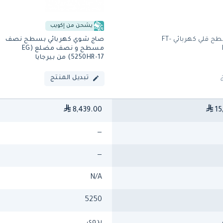
يشحن من إكويب
Fagor سطح قلي كهربائي FT-
صاج شوي كهربائي بسطح نصف
مسطح و نصف مضلع (EG
5250HR-17) من بيرجايا
تبديل المنتج
8,439.00
15
—
—
N/A
5250
يدوي