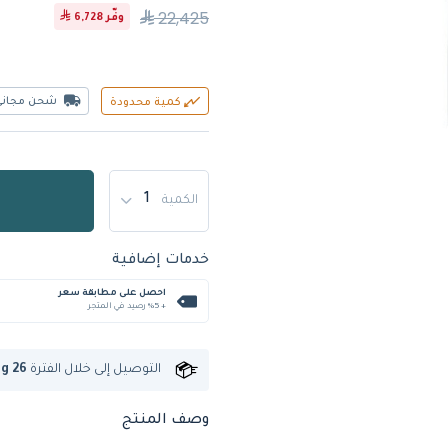
22,425
وفّر
6,728
شحن مجاني
كمية محدودة
الكمية
خدمات إضافية
احصل على مطابقة سعر
+ %5 رصيد في المتجر
التوصيل إلى
خلال الفترة
ug 26
وصف المنتج