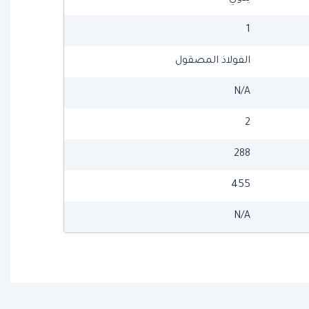
1
الفولاذ المصقول
N/A
2
288
455
N/A