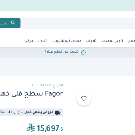
ابحث
عمل
تأجير المعدات
ثلاجات
معدات للمشروبات
ثلاجات العرض
تبحث عن قطع غيار؟
المرجع: FT-E910 L+R
Fagor سطح قلي كهربائي FT-E910 L+R
عروض ينتهي خلال —
ثواني
8
4
:
دقائ
15,697
.5