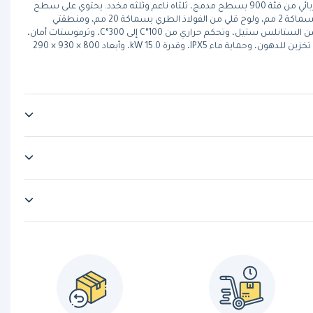
فاجور FT-E910 L+R هو سطح قلي كهربائي من فئة 900 بسطح مدمج، ثلثاه ناعم وثلثه مخدد. يحتوي على سطح
علوي من الستانلس ستيل AISI-304 بسماكة 2 مم، ولوح قلي من الفولاذ الطري بسماكة 20 مم، ومنطقتي
تسخين منفصلتين، وعناصر تسخين من الستانلس ستيل، وتحكم حراري من 100°C إلى 300°C، وثرموستات أمان،
وفتحة أمامية لتجميع الدهون، وصينية تخزين للدهون، وحماية ماء IPX5، وقدرة 15.0 kW، وأبعاد 800 × 930 × 290