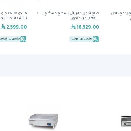
 يدمج داخل
صاج شوي كهربائي بسطح مسطّح (FT-
هاتكو 36
E910 L) من فاجور
بالأشعة تحت الحم
2,599.00
16,329.00
يشحن من إكويب
يشحن من إكويب