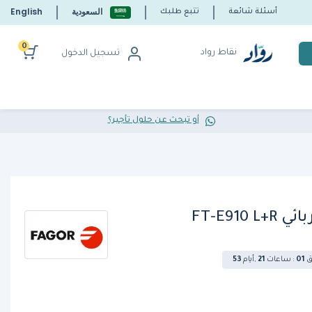
السعودية
English
أسئلة شائعة
تتبع طلبك
0
نقاط رواد
تسجيل الدخول
أو تبحث عن حلول تأجير؟
ق
1
0
:
ساعات
1
2
,
أيام
3
5