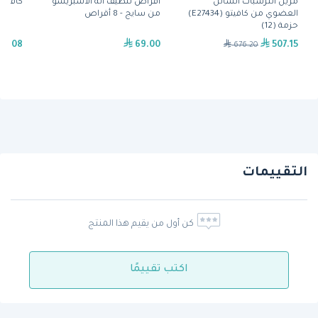
مزيل الترسبات السائل
أقراص تنظيف آلة الاسبريسو
كافيت
العضوي من كافيتو (E27434)
من سايج - 8 أقراص
حزمة (12)
91.08
69.00
507.15
676.20
التقييمات
كن أول من يقيم هذا المنتج
اكتب تقييمًا