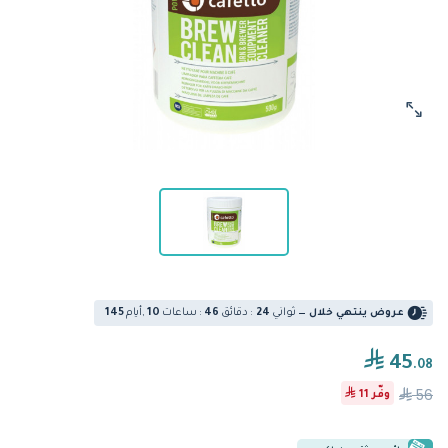
ثواني
4
2
:
دقائق
6
4
:
ساعات
0
1
,
أيام
5
4
1
عروض ينتهي خلال —
45
.08
56
وفّر
11