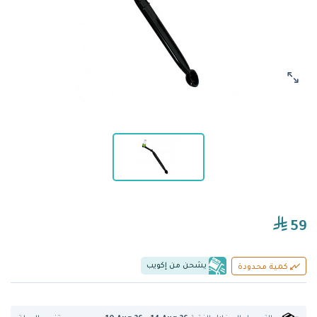
59
يشحن من إكويب
كمية محدودة