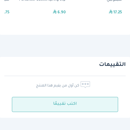
سيمونيلي
Portafilter Basket Spring Clip
سيمون
5.75
6.90
17.25
التقييمات
كن أول من يقيم هذا المنتج
اكتب تقييمًا