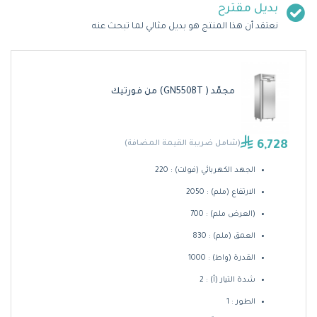
بديل مقترح
نعتقد أن هذا المنتج هو بديل مثالي لما تبحث عنه
مجمّد ( GN550BT) من فورتيك
6,728
(شامل ضريبة القيمة المضافة)
الجهد الكهربائي (فولت) : 220
الارتفاع (ملم) : 2050
(العرض ملم) : 700
العمق (ملم) : 830
القدرة (واط) : 1000
شدة التيار (أ) : 2
الطور : 1