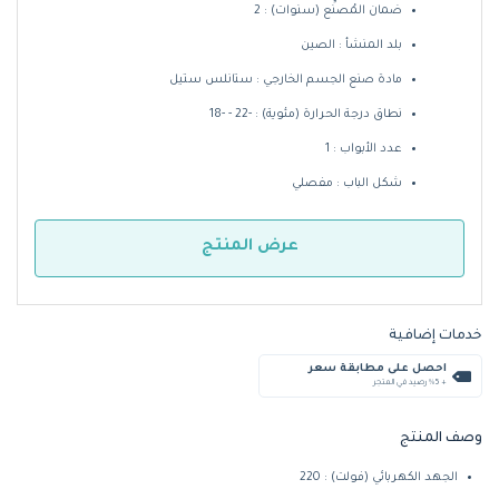
ضمان المُصنِّع (سنوات) : 2
بلد المنشأ : الصين
مادة صنع الجسم الخارجي : ستانلس ستيل
نطاق درجة الحرارة (مئوية) : -22 - -18
عدد الأبواب : 1
شكل الباب : مفصلي
عرض المنتج
خدمات إضافية
احصل على مطابقة سعر
+ %5 رصيد في المتجر
وصف المنتج
الجهد الكهربائي (فولت) : 220