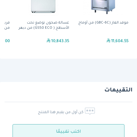
موقد الغاز (GBC-6C) من أوماج
غسالة صحون توضع تحت
الأسطح ( GS50 ECO) من ديهر
من تكنودو
50.00
10,843.35
11,604.55
التقييمات
كن أول من يقيم هذا المنتج
اكتب تقييمًا