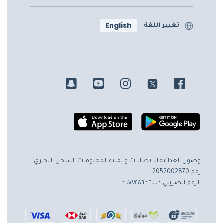
English
تغيير اللغة
وصول الغذائية للاتصالات و تقنية المعلومات
السجل التجاري
رقم 2052002870
الرقم الضريبي ٣٠٠٧٧٤٨٦٣٢٠٠٠٠٣