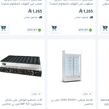
تخزين
بيماكس WES2360، رف تخزين
بيماكس WES2310، رف تخزين
مكون
مثقوب من الفولاذ المقاوم للصدأ
صلب من الفولاذ المقاوم للصدأ
مكون من 4 طبقات
مكون من 4 طبقات
1,265
1,265
توصيل مجاني
توصيل مجاني
بائع موثق
بائع موثق
متوفر
متوفر
، خزانة معلقة
ثلاجة عرض ( KXG-900H ) من بي
آلات تحضير الوافل على شكل
اوم
ماكس
بيضاوي( WF-50)من بي ماكس