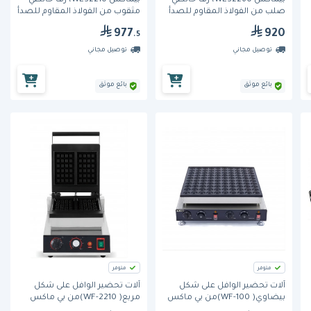
بيماكس WES2260، رف حائطي
بيماكس WES2210، رف حائطي
صلب من الفولاذ المقاوم للصدأ
مثقوب من الفولاذ المقاوم للصدأ
بطبقتين
بطبقتين
977
920
.5
توصيل مجاني
توصيل مجاني
بائع موثق
بائع موثق
متوفر
متوفر
آلات تحضير الوافل على شكل
آلات تحضير الوافل على شكل
بيضاوي( WF-100)من بي ماكس
مربع( WF-2210)من بي ماكس