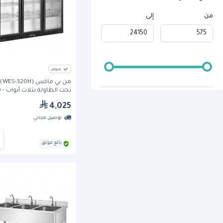
من
إلى
متوفر
من ب
تحت
لتر
4,025
توصيل مجاني
بائع موثق