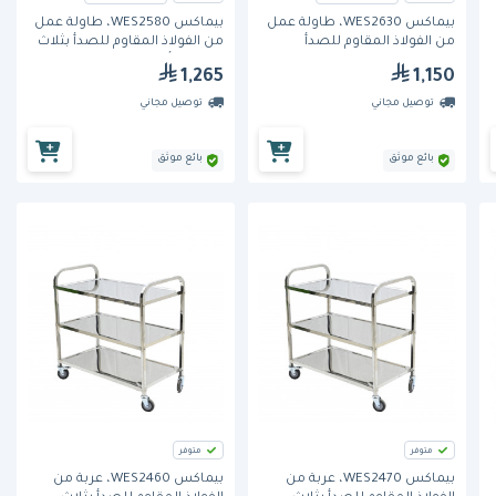
بيماكس WES2630، طاولة عمل
بيماكس WES2580، طاولة عمل
من الفولاذ المقاوم للصدأ
من الفولاذ المقاوم للصدأ بثلاث
بطبقتين مع حاجز خلفي
طبقات وأرجل مربعة
1,265
1,150
توصيل مجاني
توصيل مجاني
بائع موثق
بائع موثق
متوفر
متوفر
بيماكس WES2470، عربة من
بيماكس WES2460، عربة من