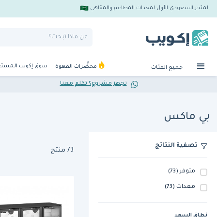
المتجر السعودي الأول لمعدات المطاعم والمقاهي
سوق إكويب المست
محضِّرات القهوة
جميع الفئات
تجهز مشروع؟ تكلم معنا
بي ماكس
تصفية النتائج
73 منتج
متوفر
(73)
معدات
(73)
نطاق السعر