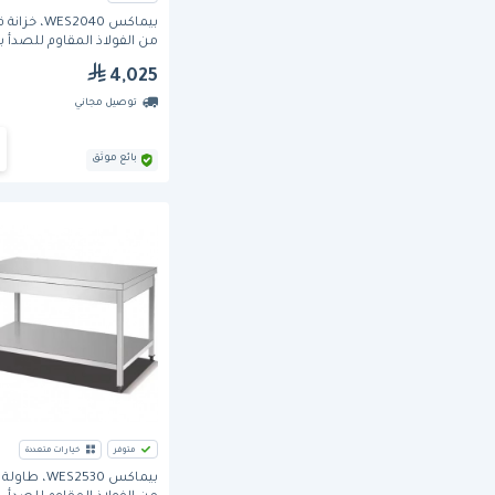
بيماكس WES2040، 
من الفولاذ المقاوم للصدأ
مزدوج
4,025
توصيل مجاني
بائع موثق
متوفر
خيارات متعددة
بيماكس WES2530، 