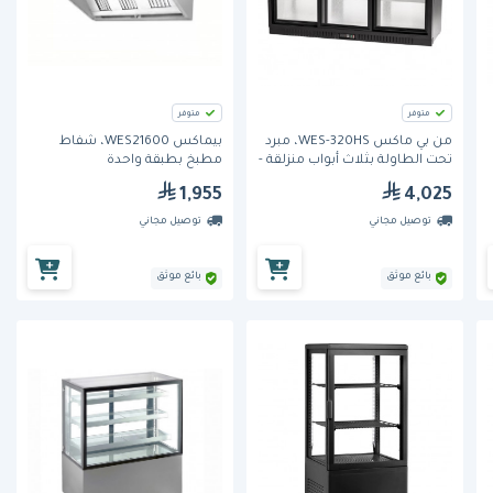
متوفر
متوفر
من بي ماكس WES-320HS، مبرد
بيماكس WES21600، شفاط
تحت الطاولة بثلاث أبواب منزلقة -
مطبخ بطبقة واحدة
320 لتر
1,955
4,025
توصيل مجاني
توصيل مجاني
بائع موثق
بائع موثق