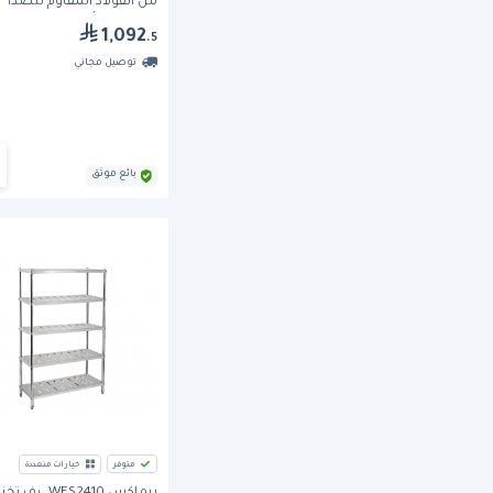
من الفولاذ المقاوم للصدأ
بطبقتين وأرجل مربعة
1,092
.5
توصيل مجاني
بائع موثق
متوفر
خيارات متعددة