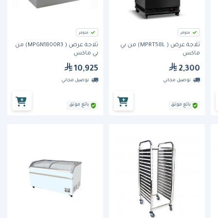
متوفر
متوفر
ثلاجة عرض ( MPRT58L) من بي
ثلاجة عرض ( MPGN1800R3) من
ماكس
بي ماكس
10,925
2,300
توصيل مجاني
توصيل مجاني
بائع موثق
بائع موثق