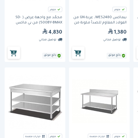
متوفر
متوفر
من
بيماكس WES2480، عربة GN من
مجمّد مع واجهة عرض ( SD-
الفولاذ المقاوم للصدأ مكونة من
500BY-BMAX) من بي ماكس
16 طبقة
4,830
1,380
توصيل مجاني
توصيل مجاني
بائع موثق
بائع موثق
متوفر
خيارات متعددة
متوفر
خيارات متعددة