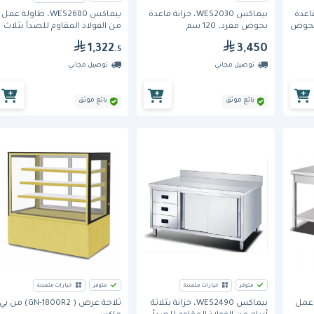
خزانة قاعدة
بيماكس WES2030، خزانة قاعدة
بيماكس WES2680، طاولة عمل
 بحوض
بحوض مفرد، 120 سم
من الفولاذ المقاوم للصدأ بثلاث
طبقات مع حاجز خلفي
1,322
3,450
.5
توصيل مجاني
توصيل مجاني
بائع موثق
بائع موثق
متوفر
خيارات متعددة
متوفر
خيارات متعددة
طاولة عمل
بيماكس WES2490، خزانة بثلاثة
ثلاجة عرض ( GN-1800R2) من بي