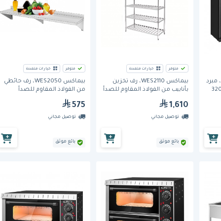
متوفر
خيارات متعددة
متوفر
خيارات متعددة
ي ماكس (WES-320H)، مبرد
بيماكس WES2110، رف تخزين
بيماكس WES2050، رف حائطي
 الطاولة بثلاث أبواب - 320
بأنابيب من الفولاذ المقاوم للصدأ
من الفولاذ المقاوم للصدأ
مكون من 5 طبقات
575
1,610
توصيل مجاني
توصيل مجاني
بائع موثق
بائع موثق