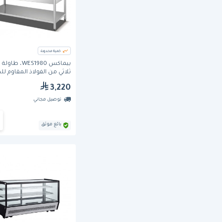
كمية محدودة
بيماكس WES1980،
ثلاثي من الفولاذ المقاوم لل
WBSX-180A
3,220
توصيل مجاني
بائع موثق