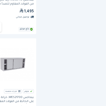
بيماكس WES2410، رف 
من الفولاذ المقاوم للصدأ 
من 5 طبقات
1,495
توصيل مجاني
بائع موثق
متوفر
خيارات متعددة
بيماكس WES21700
على الحائط من الفولاذ المق
للصدأ