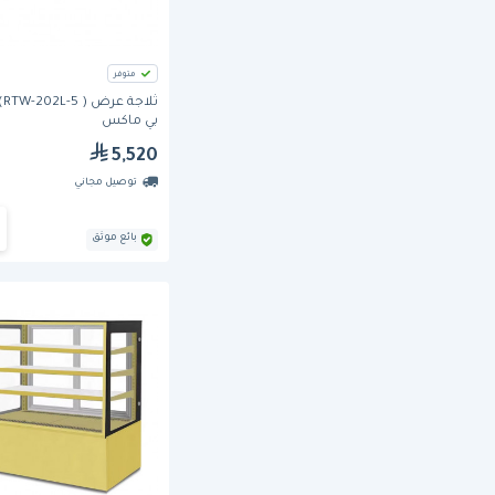
متوفر
ثلا
بي ماكس
5,520
توصيل مجاني
بائع موثق