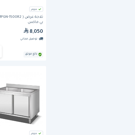
متوفر
بي ماكس
8,050
توصيل مجاني
بائع موثق
متوفر