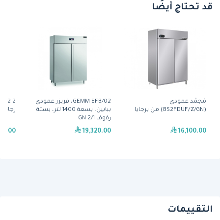
قد تحتاج أيضًا
مُجمِّد عمودي
GEMM EFB/02، فريزر عمودي
(BS2FDUF/Z/GN) من برجايا
ببابين، بسعة 1400 لتر، بستة
زجاجيي
رفوف GN 2/1
00.00
19,320.00
16,100.00
التقييمات