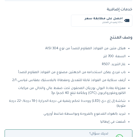
خدمات إضافية
احصل على مطابقة سعر
+ %5 رصيد في المتجر
وصف المنتج
هيكل متين من الفولاذ المقاوم للصدأ من نوع AISI 304
السعة: 700 لتر
غاز التبريد: R507
باب فردي يمكن استخدامه من الجهتين مصنوع من الفولاذ المقاوم للصدأ
أرفف سلكية من الفولاذ قابلة للتعديل ومغطاة بالبلاستيك بمقاس قياسي 2/1
معزولة بمادة البولي يوريثان المحقون تحت ضغط عالي والخالي من مركبات
الكلوروفلوروكربون (CFC) وبكثافة تبلغ 40 كجم/ م3
شاشة إل إي دي (LED) ووحدة تحكم رقمية في درجة الحرارة (-18 درجة/ -22 درجة
مئوية)
تبريد بالهواء المدفوع بالمروحة وبواسطة ضاغط أوروبي
صُنعت في إيطاليا
لديك سؤال؟