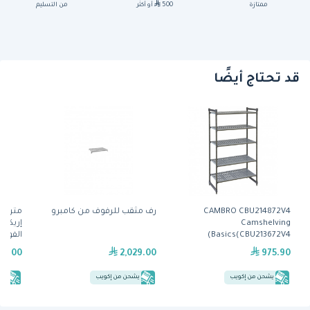
ممتازة
500
أو أكثر
من التسليم
قد تحتاج أيضًا
CAMBRO CBU214872V4
رف مثقب للرفوف من كامبرو
Camshelving
إريكتا
Basics(CBU213672V4)
الفولا
29.00
2,029.00
975.90
يشحن من إكويب
يشحن من إكويب
يش