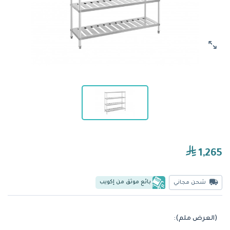
1,265
بائع موثق من إكويب
شحن مجاني
(العرض ملم):