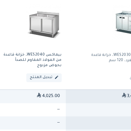
بيماكس WES2040، خزانة قاعدة
بيماكس WES2030، خزانة قاعدة
من الفولاذ المقاوم للصدأ
12 سم
بحوض مزدوج
تبديل المنتج
4,025.00
3,
—
—