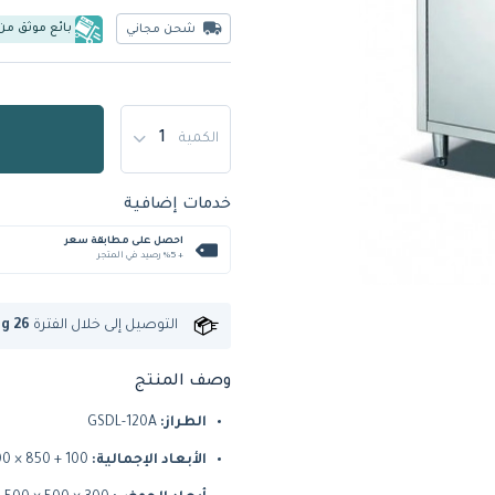
بائع موثق من
شحن مجاني
الكمية
خدمات إضافية
احصل على مطابقة سعر
+ %5 رصيد في المتجر
التوصيل إلى
خلال الفترة
ug 26
وصف المنتج
الطراز:
GSDL-120A
الأبعاد الإجمالية:
‎1200 × 700 × 850 + 100 ملم (حاجز خلفي)