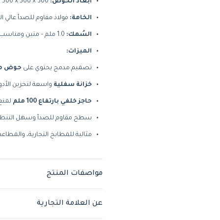
أبعاد الحوض:
‎500 × 500 × 300 ملم
الخامة:
فولاذ مقاوم للصدأ عالي الجودة (
السُمك:
1.0 ملم – متين ومناسب للاستخدام الشاق
الميزات:
تصميم مدمج يحتوي على
حوض مف
خزانة سفلية
واسعة لتخزين الأد
حاجز خلفي بارتفاع 100 ملم
لمنع 
سطح مقاوم للصدأ وسهل التنظ
مثالية للمطابخ التجارية، والمطاع
مواصفات المنتج
عن العلامة التجارية