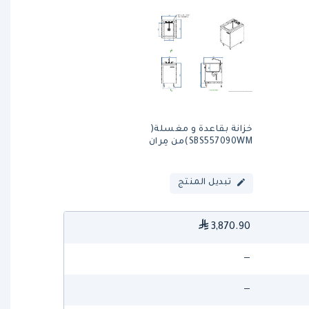
خزانة بقاعدة و مغسلة(
SBS557090WM)من مِران
تبديل المنتج
3,870.90
—
—