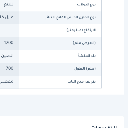
للبيع
نوع الدولاب
عازل خلف
نوع العازل الخلفي المانع للتناثر
الارتفاع (ملليمتر)
1200
(العرض ملم)
الصين
بلد المنشأ
700
(ملم) الطول
مفصلي
طريقة فتح الباب