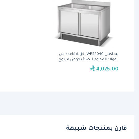
بيماكس WES2040، خزانة قاعدة من
الفولاذ المقاوم للصدأ بحوض مزدوج
4,025.00
قارن بمنتجات شبيهة