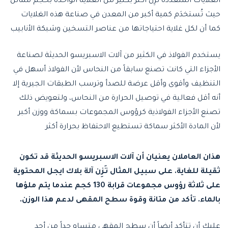
الغلايات المتعددة تَزِن أكثر بكثير من الغلاية الواحدة بحجم مماثل
حيث تُستخدَم كمية أكبر من المعدن في صناعة هذه الغلايات
كما أن لكل غلاية احتياجاتها من عناصر التسخين وشبكة الأنابيب
يستخدم الفولاذ في الكثير من آلات الاسبريسو الحديثة لصناعة
الأجزاء التي كانت تصنع سابقاً من النحاس لأن الفولاذ أسهل في
التنظيف وأقوى وأقل عرضة للصدأ وترسب الطبقات الجيرية إلا
أنه أقل فعالية في توصيل الحرارة من النحاس، ولتعويض ذلك
تصنع الأجزاء الفولاذية كرؤوس المجموعات بسماكة ووزن أكبر
لأن المادة الأكثر سماكة تستطيع الاحتفاظ بحرارة أكثر
هذان العاملان يعنيان أن آلات الاسبريسو الحديثة قد تكون
ثقيلة للغاية. على سبيل المثال تَزِن آلة بلاك ايجل المحتوية
على ثلاثة رؤوس مجموعات قرابة 130 كجم عندما يتم ملؤها
بالماء. تأكد من متانة وقوة سطح المقهى لدعم هذا الوزن.
عليك أن تتأكد أيضاً أن سطح المقهى متساوٍ جداً من أحد