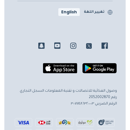
English
تغيير اللغة
وصول الغذائية للاتصالات و تقنية المعلومات
السجل التجاري
رقم 2052002870
الرقم الضريبي ٣٠٠٧٧٤٨٦٣٢٠٠٠٠٣