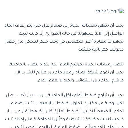
يجب أن تنتهي تمديدات المياه إلى صمام عزل حتى يتم إيقاف الماء
الواصل إلى الآلة بسهولة في حالة الطوارئ. إذا كانت لديك
تجهيزات مغايرة أخبر المهندس في وقت مبكر ليتمكن من إحضار
محولات كهربائية ملائمة
تتصل إمدادات المياه بمرشح الماء الذي بدوره يتصل بالماكينة,
يجب أن تقوم شبكة المياه بإمداد ماء بارد صالح للشرب لأن
مرشح الماء يزيل الشوائب ولكنه لا يعقم الماء.
يجب أن يتراوح ضغط الماء داخل الماكينة بين ٢ - ٤ بار (٣٠- ٦٠ رطل
لكل بوصة مربعة). إذا تجاوز الضغط ٤ بار فيجب تثبيت صمام
تحكم بالضغط لتقليل الضغط، أما إذا كان الضغط أقل من ٢ بار
فيجب تثبيت مضخة تنشيطية وخزّان للمحافظة على إمداد ثابت
من الماء. تأكد جيداً من ضغط الماء قبل اليوم المحدد لتركيب