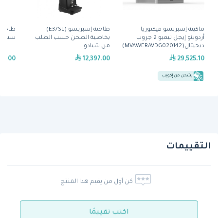
ماكينة إسبريسو فيكتوريا
طاحنة إسبريسو (E37SL)
أردوينو إيجل تيمبو 2 جروب
بخاصية الطحن حسب الطلب
سيادو
ديجيتال(MVAWERAVDG020142)
من شيادو
45.00
12,397.00
29,525.10
يشحن من إكويب
التقييمات
كن أول من يقيم هذا المنتج
اكتب تقييمًا