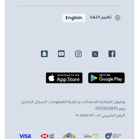
English
تغيير اللغة
وصول الغذائية للاتصالات و تقنية المعلومات
السجل التجاري
رقم 2052002870
الرقم الضريبي ٣٠٠٧٧٤٨٦٣٢٠٠٠٠٣