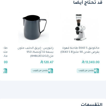
قد تحتاج أيضًا
مالكونيق EK43 S طاحنة قهوة
راينورس - إبريق الحليب ملون
بقرص طحن 98 ملم(EK43 S B)
بسعة 32 أونصة/ 950
مل(RHBLUE32OZ)
مالكونيق( White
40.00
120.47
13,340.00
يشحن من إكويب
يشحن من إكويب
يش
التقييمات