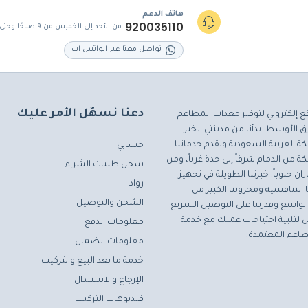
هاتف الدعم
920035110
من الأحد إلى الخميس من 9 صباحًا وحتى 5 مساءً
تواصل معنا عبر الواتس اب
دعنا نسهّل الأمر عليك
ع إلكتروني لتوفير معدات المطاعم
 الأوسط. بدأنا من مدينتي الخبر
ة العربية السعودية ونقدم خدماتنا
حسابي
ة من الدمام شرقاً إلى جدة غرباً، ومن
سجل طلبات الشراء
ان جنوباً. خبرتنا الطويلة في تجهيز
رواد
التنافسية ومخزوننا الكبير من
الشحن والتوصيل
لواسع وقدرتنا على التوصيل السريع
مثل لتلبية احتياجات عملك مع خدمة
معلومات الدفع
اعم المعتمدة.
معلومات الضمان
خدمة ما بعد البيع والتركيب
الإرجاع والاستبدال
فيديوهات التركيب