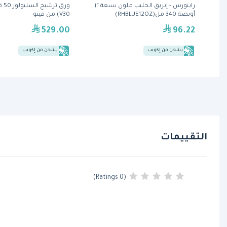
راينورس - إبريق الحليب ملون بسعة ١٢
أونصة 340 مل(RHBLUE12OZ)
V30) من فيتو
529.00
96.22
يشحن من إكويب
يشحن من إكويب
التقييمات
(0 Ratings)