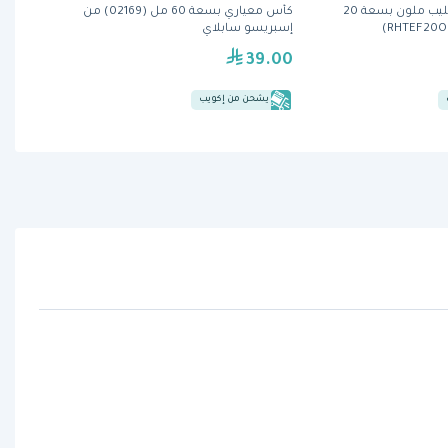
راينورس - إبريق حليب ملون بسعة 20
كأس معياري بسعة 60 مل (02169) من
إسبريسو سابلاي
39.00
يشحن من إكويب