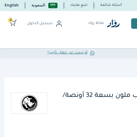
السعودية
English
أسئلة شائعة
تتبع طلبك
0
نقاط رواد
تسجيل الدخول
أو تبحث عن حلول تأجير؟
راينورس - إبريق الحليب ملون بسعة 32 أونصة/