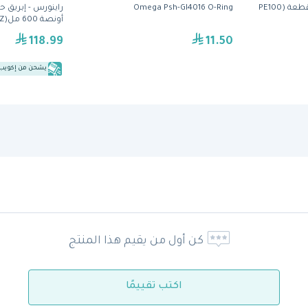
ورق ترشيح السليولوز 50 قطعة (PE100
Omega Psh-Gl4016 O-Ring
أونصة 600 مل(RHTEF20OZ)
118.99
11.50
يشحن من إكويب
كن أول من يقيم هذا المنتج
اكتب تقييمًا