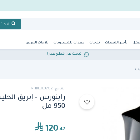
ابحث
عمل
تأجير المعدات
ثلاجات
معدات للمشروبات
ثلاجات العرض
تبحث عن قطع غيار؟
يب
المرجع: RHBLUE32OZ
950 مل
120
.47