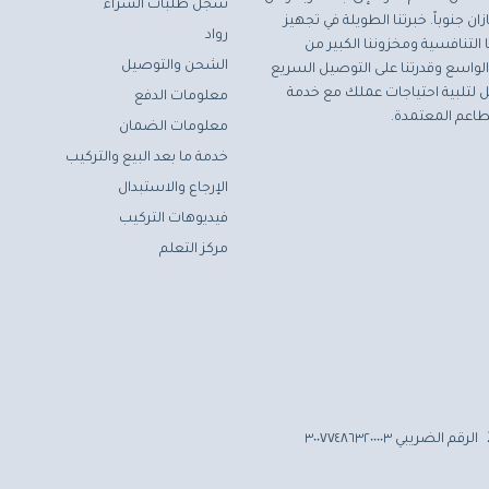
سجل طلبات الشراء
ان جنوباً. خبرتنا الطويلة في تجهيز
رواد
التنافسية ومخزوننا الكبير من
الشحن والتوصيل
لواسع وقدرتنا على التوصيل السريع
مثل لتلبية احتياجات عملك مع خدمة
معلومات الدفع
اعم المعتمدة.
معلومات الضمان
خدمة ما بعد البيع والتركيب
الإرجاع والاستبدال
فيديوهات التركيب
مركز التعلم
الرقم الضريبي ٣٠٠٧٧٤٨٦٣٢٠٠٠٠٣