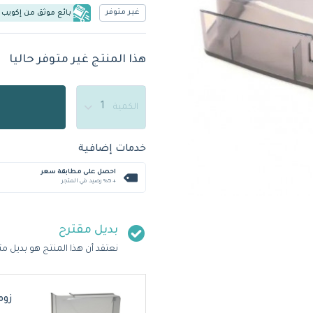
غير متوفر
بائع موثق من إكويب
هذا المنتج غير متوفر حاليا
الكمية
خدمات إضافية
احصل على مطابقة سعر
+ %5 رصيد في المتجر
بديل مقترح
نعتقد أن هذا المنتج هو بديل مث
زوميكس 0-04