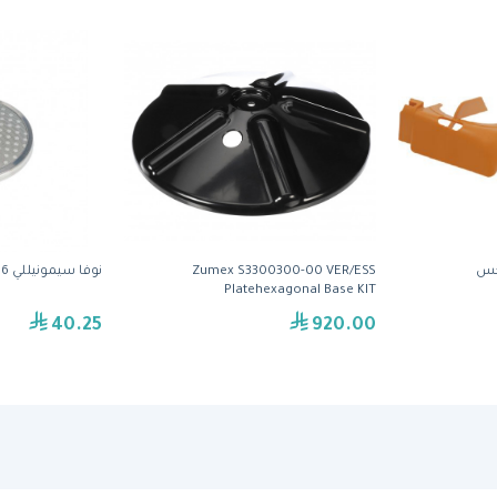
Zumex S3300300-00 VER/ESS
نوفا سيمونيللي 03000066 شور سكرين
Platehexagonal Base KIT
40.25
920.00