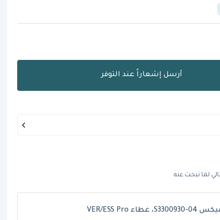
أرسل إشعاراً عند التوفر
الي لما تبحث عنه
S330093، غطاء VER/ESS Pro