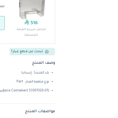
ver
516
(شامل ضريبة القيمة
المضافة)
تبحث عن قطع غيار؟
وصف المنتج
بلد المنشأ : إسبانيا
نوع قطعة الغيار : Part
Juice Container( S3301320:01)من زوميكس
مواصفات المنتج