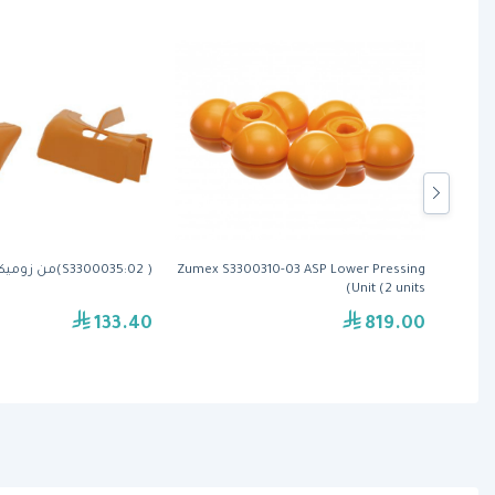
Zumex S3300310-03 ASP Lower Pressing
( S3300035:02)من زوميكس
Unit (2 units)
133.40
819.00