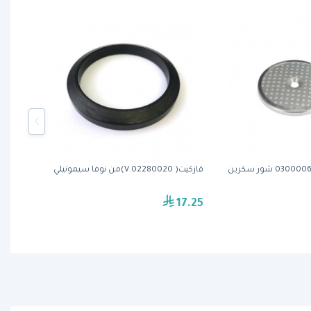
قازكيت( 02280020.V)من نوفا سيمونيلي
17.25