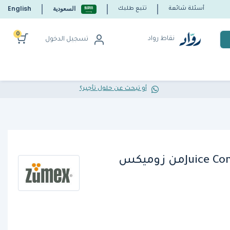
السعودية
English
أسئلة شائعة
تتبع طلبك
0
نقاط رواد
تسجيل الدخول
أو تبحث عن حلول تأجير؟
J)من زوميكس