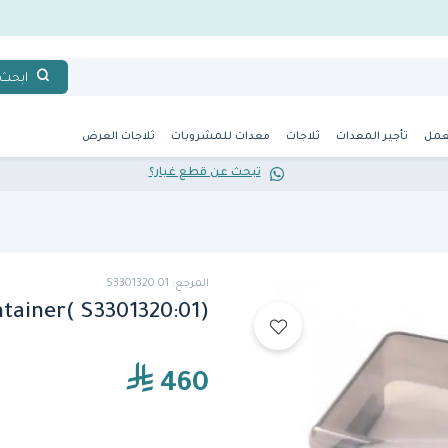
ابحث
عمل
تأجير المعدات
ثلاجات
معدات للمشروبات
ثلاجات العرض
تبحث عن قطع غيار؟
المرجع: S3301320:01
uice Container( S3301320:01
460