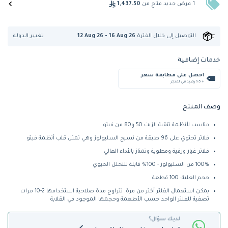
1 عرض جديد متاح من
1,437.50
تغيير الدولة
التوصيل إلى
خلال الفترة
12 Aug 26 - 16 Aug 26
خدمات إضافية
احصل على مطابقة سعر
+ %5 رصيد في المتجر
وصف المنتج
مناسب لأنظمة تنقية الزيت 50 و80 من فيتو
فلاتر تحتوي على 96 طبقة من نسيج السليولوز وهي تمثل قلب أنظمة فيتو
فلاتر غيار ورقية ومطوية وتمتاز بالأداء العالي
100% من السليولوز - 100% قابلة للتحلل الحيوي
حجم العلبة: 100 قطعة
يمكن استعمال الفلتر أكثر من مرة. تتراوح مدة صلاحية استخدامها 2-10 مرات
تصفية للفلتر الواحد حسب الأطعمة وحجمها الموجود في القلاية
لديك سؤال؟