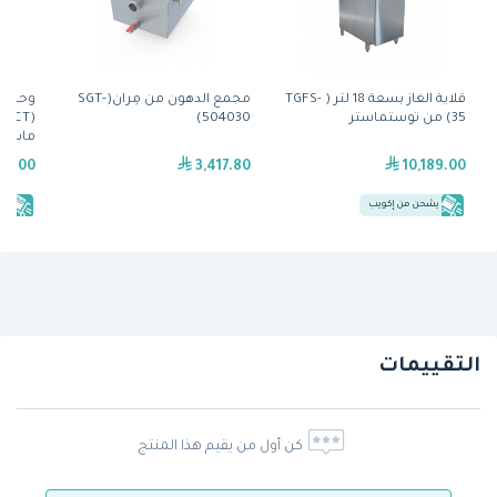
قلاية الغاز بسعة 18 لتر ( TGFS-
مجمع الدهون من مِران(SGT-
وحدة 
35) من توستماستر
504030)
ماستر
99.00
3,417.80
10,189.00
يشحن من إكويب
يش
التقييمات
كن أول من يقيم هذا المنتج