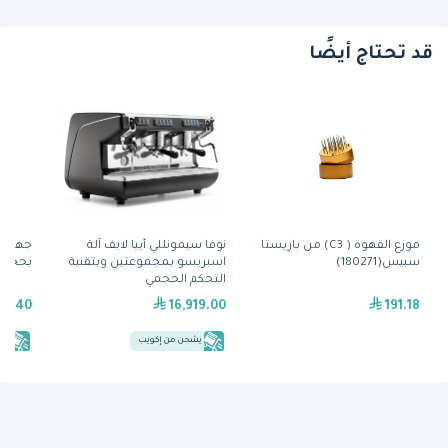
قد تحتاج أيضًا
موزع القهوة ( C3) من باريستا
نوفا سيمونللي أبيا لايف آلة
جهاز ش
سبيس(180271)
اسبريسو بمجموعتين وبتقنية
بحجم 600 ملم من راينورس
التحكم الحجمي
57.40
16,919.00
191.18
يشحن من إكويب
يش