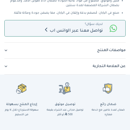
متين وموثوق: مصنوع من مواد عالية الجودة لضمان أداء طويل الأمد، ومدعوم
بضمان الشركة المصنعة لمدة سنتين.
صنع في اليابان: مُصمم بدقة وإتقان في اليابان، مما يضمن جودة ومتانة فائقة.
لديك سؤال؟
تواصل معنا عبر الواتس اب
مواصفات المنتج
عن العلامة التجارية
ضمان رائع
توصيل موثوق
إرجاع المنتج بسهولة
ضمان لمدة عامين مع خدمة
توصيل مجاني عند الشراء بقيمة
سهولة الاسترجاع خلال ١٤ يوم
ممتازة
500
أو أكثر
من التسليم