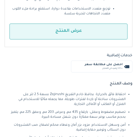
توزيع متعدد الاستخدامات بقاعدة دوارة، استمتع براحة ملء الكوب
متعدد الاتجاهات لتجربة سلسة.
عرض المنتج
خدمات إضافية
احصل على مطابقة سعر
+ %5 رصيد في المتجر
وصف المنتج
احتفاظ فائق بالحرارة: يحافظ خادم التفريغ Zojirushi بسعة 2.5 لتر على
المشروبات ساخنة أو باردة لفترات طويلة، مما يجعله مثاليًا للاستخدام في
المنزل أو المكتب أو الأماكن التجارية.
تصميم مضغوط وعملي: بارتفاع 435 مم، وعرض 203 مم، وعمق 225 مم، يتميز
بحجم مناسب يوفر سعة ممتازة دون شغل مساحة كبيرة.
آمن وسهل الاستخدام: مزود بزر أمان وغطاء محكم لضمان صب المشروبات
دون انسكاب وتوفير حماية إضافية.