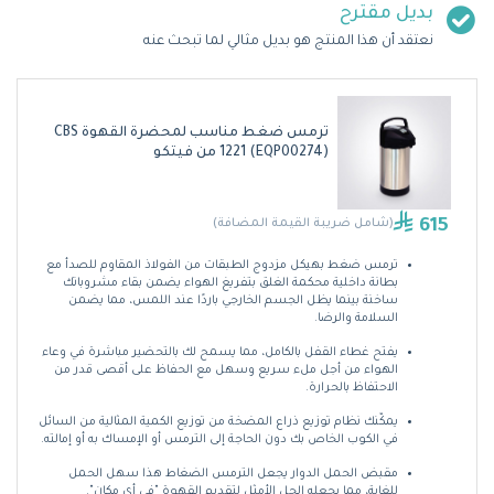
بديل مقترح
نعتقد أن هذا المنتج هو بديل مثالي لما تبحث عنه
ترمس ضغط مناسب لمحضرة القهوة CBS
1221 (EQP00274) من فيتكو
615
(شامل ضريبة القيمة المضافة)
ترمس ضغط بهيكل مزدوج الطبقات من الفولاذ المقاوم للصدأ مع
بطانة داخلية محكمة الغلق بتفريغ الهواء يضمن بقاء مشروباتك
ساخنة بينما يظل الجسم الخارجي باردًا عند اللمس، مما يضمن
السلامة والرضا.
يفتح غطاء القفل بالكامل، مما يسمح لك بالتحضير مباشرة في وعاء
الهواء من أجل ملء سريع وسهل مع الحفاظ على أقصى قدر من
الاحتفاظ بالحرارة.
يمكّنك نظام توزيع ذراع المضخة من توزيع الكمية المثالية من السائل
في الكوب الخاص بك دون الحاجة إلى الترمس أو الإمساك به أو إمالته.
مقبض الحمل الدوار يجعل الترمس الضغاط هذا سهل الحمل
للغاية، مما يجعله الحل الأمثل لتقديم القهوة "في أي مكان".