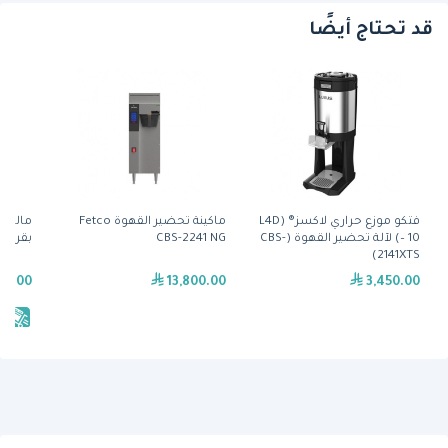
قد تحتاج أيضًا
فتكو موزّع حراري لاكسز® (L4D
ماكينة تحضير القهوة Fetco
– 10) لآلة تحضير القهوة (CBS-
CBS-2241 NG
بقرص طحن 98 
2141XTS)
40.00
13,800.00
3,450.00
يش