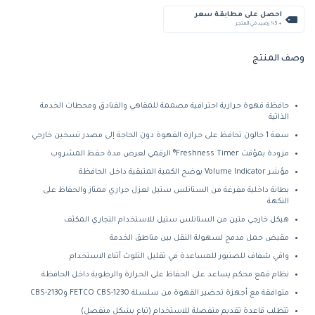
احصل على مطابقة سعر
+ %5 رصيد في المتجر
وصف المنتج
حافظة قهوة حرارية احترافية مصممة للمقاهي والفنادق ومحطات الخدمة
الذاتية
سعة 1 جالون تحافظ على حرارة القهوة دون الحاجة إلى مصدر تسخين خارجي
مزودة بمؤقت Freshness Timer® الرقمي لعرض مدة حفظ المشروب
مؤشر Volume Indicator يوضح الكمية المتبقية داخل الحافظة
بطانة داخلية مفرغة من الستانلس ستيل لعزل حراري ممتاز والحفاظ على
النكهة
هيكل خارجي متين من الستانلس ستيل للاستخدام التجاري المكثف
مقبض حمل مدمج لسهولة النقل بين مناطق الخدمة
واقي شفاف للصنبور للمساعدة في تقليل التلوث أثناء الاستخدام
نظام قمع محكم يساعد على الحفاظ على الحرارة والرطوبة داخل الحافظة
متوافقة مع أجهزة تحضير القهوة من سلسلة FETCO CBS-1230 وCBS-2130
تتطلب قاعدة تقديم منفصلة للاستخدام (تباع بشكل منفصل)