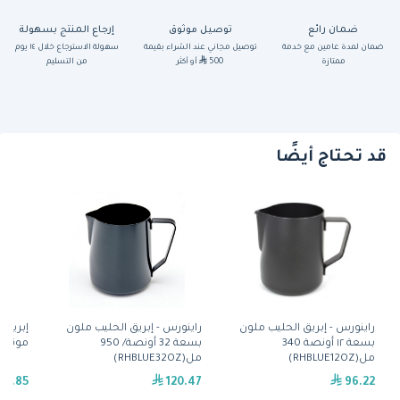
ضمان رائع
توصيل موثوق
إرجاع المنتج بسهولة
ضمان لمدة عامين مع خدمة
توصيل مجاني عند الشراء بقيمة
سهولة الاسترجاع خلال ١٤ يوم
ممتازة
500
أو أكثر
من التسليم
قد تحتاج أيضًا
راينورس - إبريق الحليب ملون
راينورس - إبريق الحليب ملون
إبريق 
بسعة ١٢ أونصة 340
بسعة 32 أونصة/ 950
موتا(9V681)
مل(RHBLUE12OZ)
مل(RHBLUE32OZ)
51.85
120.47
96.22