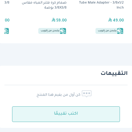
Tube Male Adapter - 3/8x1/2
صمام كرة فلتر المياه مقاس
NG3/8
Inch
3/8X3/8 بوصة
29.00
59.00
49.00
يشحن من إكويب
يشحن من إكويب
يش
التقييمات
كن أول من يقيم هذا المنتج
اكتب تقييمًا