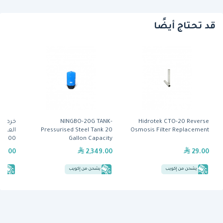
قد تحتاج أيضًا
Hidrotek CTO-20 Reverse
NINGBO-20G TANK-
خرطوشة
Pressurised Steel Tank 20
Osmosis Filter Replacement
Gallon Capacity
HFRO 500) م
89.00
2,349.00
29.00
يشحن من إكويب
يشحن من إكويب
يش