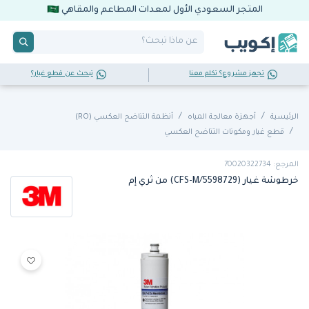
المتجر السعودي الأول لمعدات المطاعم والمقاهي
تجهز مشروع؟ تكلم معنا
تبحث عن قطع غيار؟
الرئيسية
أجهزة معالجة المياه
أنظمة التناضح العكسي (RO)
قطع غيار ومكونات التناضح العكسي
المرجع: 70020322734
خرطوشة غيار (CFS-M/5598729) من ثري إم