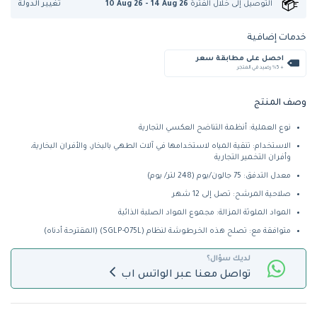
تغيير الدولة
التوصيل إلى
خلال الفترة
10 Aug 26 - 14 Aug 26
خدمات إضافية
احصل على مطابقة سعر
+ %5 رصيد في المتجر
وصف المنتج
نوع العملية: أنظمة التناضح العكسي التجارية
الاستخدام: تنقية المياه لاستخدامها في آلات الطهي بالبخار، والأفران البخارية،
وأفران التخمير التجارية
معدل التدفق: 75 جالون/يوم (248 لتر/ يوم)
صلاحية المرشح: تصل إلى 12 شهر
المواد الملوثة المزالة: مجموع المواد الصلبة الذائبة
متوافقة مع: تصلح هذه الخرطوشة لنظام (SGLP-075L) (المقترحة أدناه)
لديك سؤال؟
تواصل معنا عبر الواتس اب