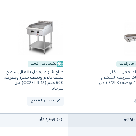
من إكويب
يشحن من إكويب
 يعمل بالغاز
صاج شواء يعمل بالغاز بسطح
ت سريعة التحكم و
نصف ناعم ونصف محزز وبعرض
بمقاس 72 بوصة (972RX) من
600 ملم (GG2BHR-17) من
بيرجايا
تبديل المنتج
7,269.00
50,
—