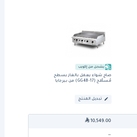
يشحن من إكويب
صاج شواء يعمل بالغاز بسطح
مُسطّح (GG4B-17) من بيرجايا
تبديل المنتج
10,549.00
—