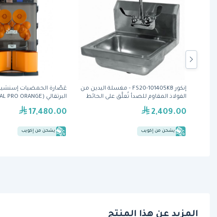
سطح
إنكور FS20-101405KB - مغسلة اليدين من
عَصَّارة الحمضيات إسنشيال
مضلع مقاس 76 بوصة (G7FR8B-2) من
الفولاذ المقاوم للصدأ تُعلَّق على الحائط
زومكس
17,480.00
2,409.00
يشحن من إكويب
يشحن من إكويب
المزيد عن هذا المنتج