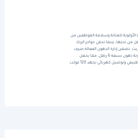
 الأولوية للمتانة وسلامة الموظفين من
 من تحتها، بينما تحمي حواجز الرذاذ
لزيت. تضمن إدارة الدهون الفعالة صرف
دهون الطهي بسهولة مع تركيبة لحاوية الدهون بعرض 3 1/2 بوصة و(2) أدراج لحاوية دهون بسعة 6 رطل، مما يجعل
عملية التنظيف سريعة وخالية من المتاعب. تتطلب هذه الطرازات توصيل الغاز الطبيعي وتوصيل كهربائي بجهد 120 فولت