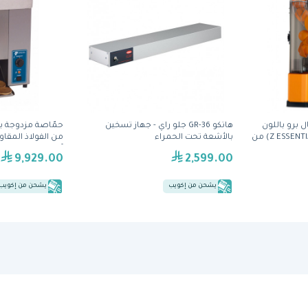
 برو باللون
هاتكو GR-36 جلو راي - جهاز تسخين
حمّاصة مزدوجة 
البرتقالي (Z ESSENTIAL PRO ORANGE) من
بالأشعة تحت الحمراء
آنتونز
9,929.00
2,599.00
يشحن من إكويب
يشحن من إكويب