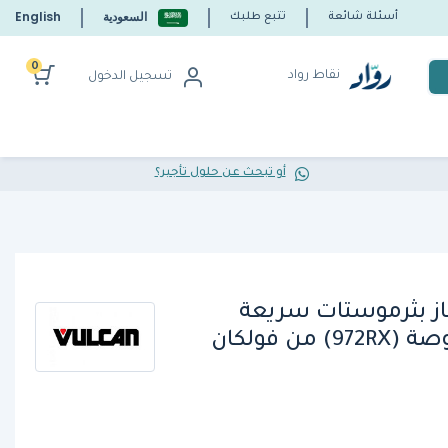
السعودية
English
أسئلة شائعة
تتبع طلبك
0
نقاط رواد
تسجيل الدخول
أو تبحث عن حلول تأجير؟
از بثرموستات سريعة