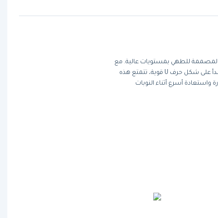
مشواة الغاز فولكان 972RX، القوة العظمى المصممة للطهي بمستويات عالية. مع
إجمالي قدره 162،000 وحدة حرارية بريطانية مقدمة من حرقات الفولاذ المقاوم للصدأ على شكل حرف U قوية، تتمتع هذه
تفاظ استثنائي بالحرارة واستعادة أسرع أثناء النوبات