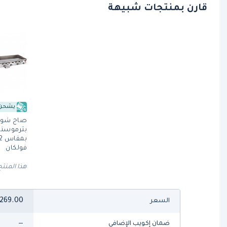
قارن بمنتجات شبيهة
يشحن 
صاج شواء
بثرموستا
فولكان
هذا المنتج
269.00
السعر
—
ضمان إكويب الإضافي