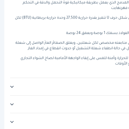
مدمج الذي يعمل بطريقة ميكانيكية قوةَ التحمل والدقة في التحكم
شعلات مصنوعة من الفولاذ و على شكل حرف U تتميز بقدرة حرارية 27,500 وحدة حرارية بريطانية (BTU) لكل
وصة وبعمق 24 بوصة
متابعته مخصص لكل شعلتين، ويغلق الصمامُ الغازَ الواصل إلى شعلة
 في حالة انطفاء شعلة التشغيل أو حدوث انقطاع في إمداد الغاز
لحرارة وآمنة للمس على إبقاء الواجهة الأمامية لصاج الشواء التجاري
الأوقات