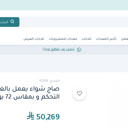
ابحث
عمل
تأجير المعدات
ثلاجات
معدات للمشروبات
ثلاجات العرض
تبحث عن قطع غيار؟
المرجع: 972RX
صاج شواء يعمل بالغ
التحكم و بمقاس 72 بوصة (972RX) من فولكان
50,269