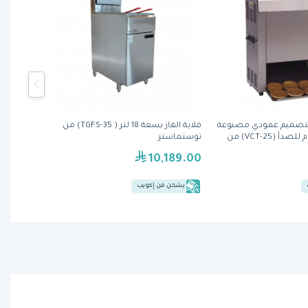
بتصميم عمودي مصنوعة
قلاية الغاز بسعة 18 لتر ( TGFS-35) من
من الفولاذ المقاوم للصدأ (VCT-25) من
توستماستر
10,189.00
يشحن من إكويب