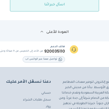
اسأل خبرائنا
العودة للأعلى
هاتف الدعم
920035110
من الأحد إلى الخميس من 9 صباحًا وحتى 5 مساءً
تواصل معنا عبر الواتس اب
دعنا نسهّل الأمر عليك
ع إلكتروني لتوفير معدات المطاعم
 الأوسط. بدأنا من مدينتي الخبر
ة العربية السعودية ونقدم خدماتنا
حسابي
ة من الدمام شرقاً إلى جدة غرباً، ومن
سجل طلبات الشراء
ان جنوباً. خبرتنا الطويلة في تجهيز
رواد
التنافسية ومخزوننا الكبير من