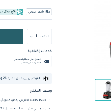
بائع موثق من
شحن مجاني
الكمية
خدمات إضافية
احصل على مطابقة سعر
+ %5 رصيد في المتجر
التوصيل إلى
خلال الفترة
ug 26
وصف المنتج
خلاط طعام احترافي بقدرة كهربائية 1400 وا
وعاء خالي من مادة البيسفينول (BPA) بسعة 2.0 لتر ومزود بسدادة غطاء قابلة للإزالة