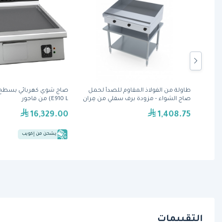
طاولة من الفولاذ المقاوم للصدأ لحمل
صاج الشواء - مزودة برف سفلي من مِران
E910 L) من فاجور
16,329.00
1,408.75
يشحن من إكويب
التقييمات