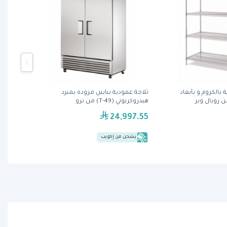
بالكروم و بأبعاد
ثلاجة عمودية ببابين مزودة بمبرد
هيدروكربوني (T-49) من ترو
24,997.55
يشحن من إكويب