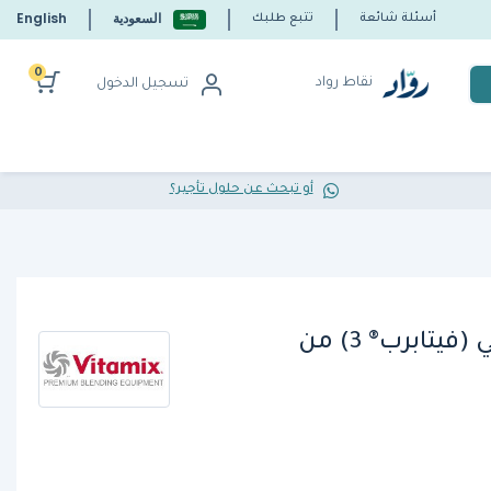
السعودية
English
أسئلة شائعة
تتبع طلبك
0
نقاط رواد
تسجيل الدخول
أو تبحث عن حلول تأجير؟
خلَّاط الطعام الاحترافي (فيتابرب® 3) من