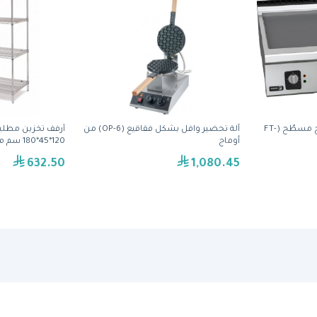
صاج شوي كهربائي بسطح مسطّح (FT-
آلة تحضير وافل بشكل فقاقيع (OP-6) من
أرفف تخزين مطلية 
أوماج
120*45*180 سم من رويال وير
632.50
1,080.45