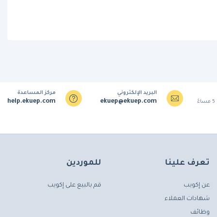
البريد الإلكتروني
مركز المساعدة
help.ekuep.com
ekuep@ekuep.com
تعرف علينا
للموردين
عن إكويب
قم بالبيع على إكويب
شهادات العملاء
وظائف