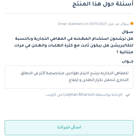
أسئلة حول هذا المنتج
سؤال من قبل Omar Alzahrani on 09/15/2023
سـؤال
هل ترشحون استخدام المطحنه في المقاهي التجارية وبالنسبة
للكالبريشن هل بيكون ثابت مع كثرة الطلبات والطحن في مرات
متتالية ؟
جـــواب
للمقاهي التجارية نرشح اختيار طواحين متخصصة أكثر في النطاق
التجاري لتحمل تكرار الطحن و ارتفاع
الإجابة بواسطة Luqman Altarouti من اكويب
اسأل خبرائنا