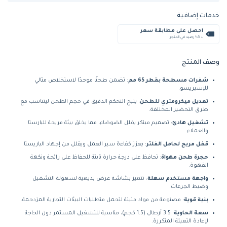
خدمات إضافية
احصل على مطابقة سعر
+ %5 رصيد في المتجر
وصف المنتج
شفرات مسطحة بقطر 65 مم
: تضمن طحنًا موحدًا لاستخلاص مثالي
للإسبريسو.
تعديل ميكرومتري للطحن
: يتيح التحكم الدقيق في حجم الطحن ليتناسب مع
طرق التحضير المختلفة.
تشغيل هادئ
: تصميم مبتكر يقلل الضوضاء، مما يخلق بيئة مريحة للبارستا
والعملاء.
قفل مريح لحامل الفلتر
: يعزز كفاءة سير العمل ويقلل من إجهاد الباريستا.
حجرة طحن مهواة
: تحافظ على درجة حرارة ثابتة للحفاظ على رائحة ونكهة
القهوة.
واجهة مستخدم سهلة
: تتميز بشاشة عرض بديهية لسهولة التشغيل
وضبط الجرعات.
بنية قوية
: مصنوعة من مواد متينة لتحمل متطلبات البيئات التجارية المزدحمة.
سعة الحاوية
: 3.5 أرطال (1.5 كجم)، مناسبة للتشغيل المستمر دون الحاجة
لإعادة التعبئة المتكررة.