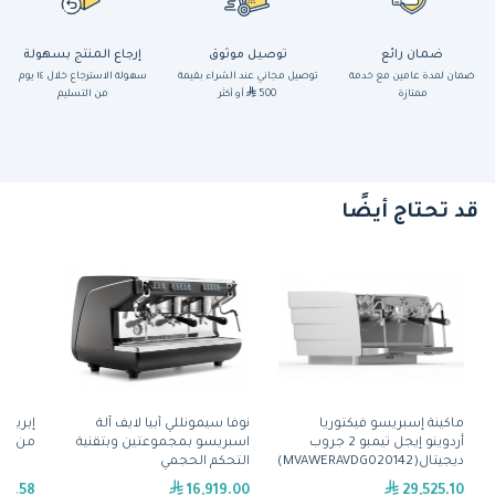
ضمان رائع
توصيل موثوق
إرجاع المنتج بسهولة
ضمان لمدة عامين مع خدمة
توصيل مجاني عند الشراء بقيمة
سهولة الاسترجاع خلال ١٤ يوم
ممتازة
500
أو أكثر
من التسليم
قد تحتاج أيضًا
ماكينة إسبريسو فيكتوريا
نوفا سيمونللي أبيا لايف آلة
أردوينو إيجل تيمبو 2 جروب
اسبريسو بمجموعتين وبتقنية
من باري
ديجيتال(MVAWERAVDG020142)
التحكم الحجمي
55.58
16,919.00
29,525.10