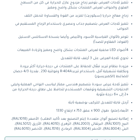
تتميز ثلاجات العرض بتوفير زجاج مزدوج عازل للحرارة في كل من السطح
العلوي والجوانب لعرض المنتجات بشكل واضح ومميز
زجاج معالج حراريا (سيكوريت) لمزيد من القوة والقساوة لتحمل التلف
تتميز ثلاجات العرض بتصميم جذاب وعصري باستخدام الزجاج المستقيم في
الجوانب
تتوفر بالألوان القياسية الأسود والأبيض وأيضا بنسخة الاستانلس الاستيل
(الفولاذ المقاوم للصدأ)
4أضواء LED مخفية لعرض المنتجات بشكل واضح ومميز ولزيادة المبيعات
تحوي ثلاجة العرض على 3 أرفف قابلة للتعديل
مزودة بنظام تبريد فعَّال للحفاظ على المنتجات في درجة حرارة أكثر برودة
وبتكلفة تشغيلية أقل، باستخدام تبريدR-404A وفولتية 230 , بقدرة 4/3 حصان
للضاغط (الكمبريسور)
تتميز ثلاجة عرض سودة بتصميم هندسي ممتاز ليناسب النواحي العملية وليلبي
الاحتياجات التشغيلية وتوقعات المستخدم لتحافظ على نطاق درجة الحرارة من
+2 إلى +6 درجة مئوية
أرجل قابلة للتعديل للتركيب بوضعية ثابتة
الأبعاد(ملم): طول 900 x عمق 753 x ارتفاع 1330
إمكانية تصنيع ألوان متعددة (يتم التصنيع بعد تأكيد الطلب): الأصفر (RAL1018)،
البيج (RAL1001)، البرتقالي (RAL2003)، الزهري (RAL4010)، الأزرق (RAL5012)،
البني (RAL8004)، الأحمر (RAL3004)، الرمادي (RAL7016)، الأخضر (RAL6010)