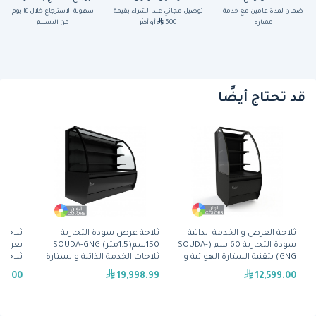
ضمان لمدة عامين مع خدمة
توصيل مجاني عند الشراء بقيمة
سهولة الاسترجاع خلال ١٤ يوم
ممتازة
500
أو أكثر
من التسليم
قد تحتاج أيضًا
ثلاجة العرض و الخدمة الذاتية
ثلاجة عرض سودة التجارية
ثلاجة 
سودة التجارية 60 سم (SOUDA-
150سم(1.5متر) SOUDA-GNG
GNG) بتقنية الستارة الهوائية و
ثلاجات الخدمة الذاتية والستارة
ثلاجات
بتصميم منحني من برودان -
الهوائية بتصميم منحني من
99.00
19,998.99
12,599.00
ألوان متعددة(SOUDA-GNG-
برودان - ألوان متعددة(SOUDA-
0-BLK)
GNG-1500-BLU)
600-BLK)