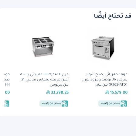
قد تحتاج أيضًا
موقد كهربائي بصاج شواء
فرن E9PQ6+FE كهربائي بستة
موقد ك
بعرض 36 بوصة ومزود بفرن
أعين مربعة بمقاس قياسي 21
(R36S-ATD) من لانج
من بيرتوس
HHH) من ساوثبند
20.00
33,298.25
15,579.00
يشحن من إكويب
يشحن من إكويب
يش