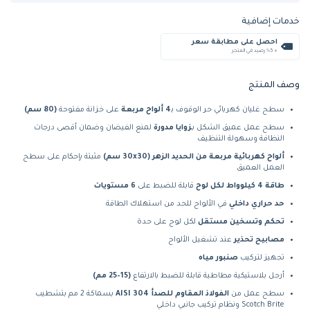
خدمات إضافية
احصل على مطابقة سعر
+ %5 رصيد في المتجر
وصف المنتج
سطح غليان كهربائي حر الوقوف بـ
4 ألواح مربعة
على خزانة مفتوحة
(80 سم)
سطح عمل عميق الشكل بـ
زوايا مدورة
لمنع الفيضان وضمان أقصى درجات
النظافة وسهولة التنظيف
ألواح كهربائية مربعة من الحديد الزهر (30x30 سم)
مثبتة بإحكام على سطح
العمل العميق
طاقة 4 كيلوواط لكل لوح
قابلة للضبط على
6 مستويات
حد حراري داخلي
في الألواح للحد من استهلاك الطاقة
تحكم وتسخين مستقل
لكل لوح على حدة
مصابيح تحذير
عند تشغيل الألواح
تجهيز لتركيب
صنبور مياه
أرجل بلاستيكية مطاطية قابلة للضبط بالارتفاع
(15–25 مم)
سطح عمل من
الفولاذ المقاوم للصدأ AISI 304
بسماكة 2 مم بتشطيب
Scotch Brite ونظام تركيب جانبي داخلي