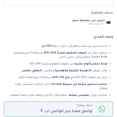
خدمات إضافية
احصل على مطابقة سعر
+ %5 رصيد في المتجر
وصف المنتج
قدر تسخين غير مباشر كهربائي بخزان سعة
100 لتر
سطح عمل من
الفولاذ المقاوم للصدأ AISI 304
بسماكة 2 مم بتشطيب
Scotch Brite ونظام تركيب جانبي داخلي
لوحة تحكم وألواح جانبية
من الفولاذ المقاوم للصدأ AISI 304
مثالي لطهي
الأطعمة الكثيفة والهلامية
ومناسب لـ
الطهي بالغمر
خزان من الفولاذ AISI 304 مع
قاع AISI 316
(سماكة 2 مم) لمتانة فائقة
عناصر تسخين مدرّعة من سبيكة Incoloy
داخل الجاكيت لتسخين موحد
وفعّال
الجاكيت مزوّد بـ
مقياس ضغط
، صمام أمان 0.5 بار، وغطاء لملء الماء المقطر
لديك سؤال؟
تواصل معنا عبر الواتس اب