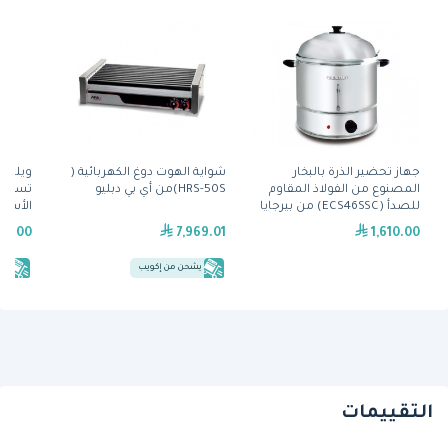
جهاز تحضير الذرة بالبخار
شواية الهوت دوغ الكهربائية (
المصنوع من الفولاذ المقاوم
HRS-50S)من أي بي دبليو
تسخين
للصدأ (ECS46SSC) من بيرجايا
الأسطح 
79.00
7,969.01
1,610.00
يشحن من إكويب
يش
التقييمات