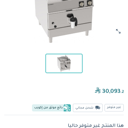
30,093
.2
غير متوفر
بائع موثق من إكويب
شحن مجاني
هذا المنتج غير متوفر حاليا