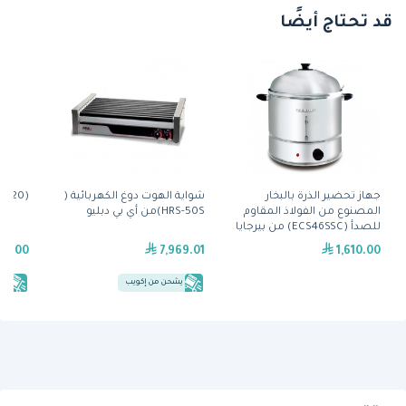
قد تحتاج أيضًا
جهاز تحضير الذرة بالبخار
شواية الهوت دوغ الكهربائية (
(CCC-20) آلة طهي الذرة
المصنوع من الفولاذ المقاوم
HRS-50S)من أي بي دبليو
للصدأ (ECS46SSC) من بيرجايا
89.00
7,969.01
1,610.00
يشحن من إكويب
يش