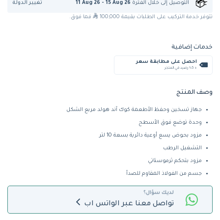
تغيير الدولة
التوصيل إلى
خلال الفترة
11 Aug 26 - 15 Aug 26
تتوفر خدمة التركيب على الطلبات بقيمة 100,000
فما فوق.
خدمات إضافية
احصل على مطابقة سعر
+ %5 رصيد في المتجر
وصف المنتج
جهاز تسخين وحفظ الأطعمة كوك آند هولد مربع الشكل
وحدة توضع فوق الأسطح
مزود بحوض يسع أوعية دائرية بسعة 10 لتر
التشغيل الرطب
مزود بتحكم ثرموستاتي
جسم من الفولاذ المقاوم للصدأ
لديك سؤال؟
تواصل معنا عبر الواتس اب