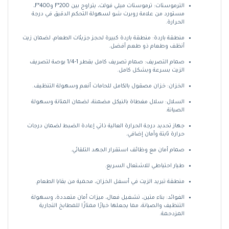
الترموستات: ترموستات ميلي فولت، يتراوح بين 200°F و400°F،
مستورد من علامة روبرت شو لسهولة التحكم الدقيق في درجة
الحرارة.
منطقة باردة: منطقة باردة كبيرة لحجز جزيئات الطعام، لضمان زيت
أنظف وطعام ذو طعم أفضل.
صمام التصريف: صمام تصريف كامل بقطر 1-1/4 بوصة لتصريف
الزيت بسرعة وبشكل كامل.
الخزان: خزان مصقول بالكامل للحامات أنعم وسهولة التنظيف.
السلال: سلال مغطاة بالنيكل مضمنة، لضمان المتانة وسهولة
الصيانة.
جهاز تحديد درجة الحرارة العالية ذاتي إعادة الضبط لضمان درجات
حرارة ثابتة وأمان إضافي.
صمام أمان مع وظائف استقرار الجهد التلقائي.
طيار احتياطي للاشتعال السريع.
منطقة تبريد الزيت في أسفل الخزان، محمية من بقايا الطعام.
الفوائد: بناء متين، تشغيل فعال، ميزات أمان متعددة، وسهولة
التنظيف والصيانة، مما يجعلها خيارًا ممتازًا للمطابخ التجارية
المزدحمة.