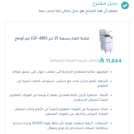
بديل مقترح
نعتقد أن هذا المنتج هو بديل مثالي لما تبحث عنه
قلاية الغاز بسعة 25 لتر (GF-4BD) من أوماج
11,844
(شامل ضريبة القيمة المضافة)
التطبيق: مثالية للمطابخ التجارية التي تتطلب حلول قلي عميق فعالة.
السعة: تتميز بخزان واحد مع سلتين، تستوعب كميات كبيرة من
الطعام.
الأبعاد: مجهزة بأرجل قابلة للتعديل بقطر 2 بوصة من الفولاذ المقاوم
للصدأ لضمان الاستقرار.
البناء: مصنوعة من الفولاذ المقاوم للصدأ في الأمام والباب لضمان
المتانة؛ الجوانب والخلف من الفولاذ المجلفن.
الشعلات: أربعة شعلات قوية، كل منها بقوة 30,000 وحدة حرارية
بريطانية، لضمان استخدام غاز قوي وفعال.