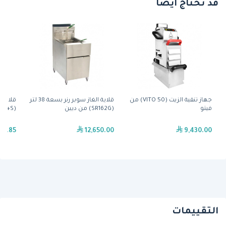
قد تحتاج أيضًا
جهاز تنقية الزيت (VITO 50) من
قلاية الغاز سوبر رنر بسعة 38 لتر
قلاية 
فيتو
(SR162G) من ديين
(35C+S) من بتكو
59.85
12,650.00
9,430.00
التقييمات