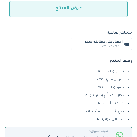
عرض المنتج
خدمات إضافية
احصل على مطابقة سعر
+ %5 رصيد في المتجر
وصف المنتج
الارتفاع (ملم) : 900
(العرض ملم) : 400
العمق (ملم) : 900
ضمان المُصنِّع (سنوات) : 2
بلد المنشأ : إيطاليا
وضع تثبيت الآلة : قائم بذاته
سعة الزيت (لتر) : 17
لديك سؤال؟