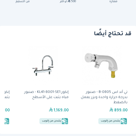
ممتازة
500
أو أكثر
من التسليم
قد تحتاج أيضًا
تي آند اس B-0805 - صنبور
إنكور KL41-8001-SE1 - صنبور
بدرجة حرارة واحدة وبزر يعمل
مياه يثبت على الأسطح
يثبت ع
بالضغط
29.00
1,169.00
899.00
يشحن من إكويب
يشحن من إكويب
يش