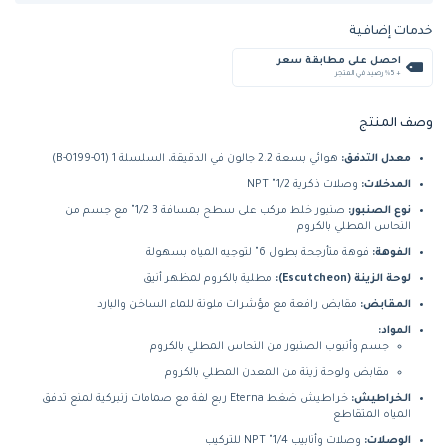
خدمات إضافية
احصل على مطابقة سعر
+ %5 رصيد في المتجر
وصف المنتج
معدل التدفق:
هوائي بسعة 2.2 جالون في الدقيقة، السلسلة 1 (B-0199-01)
المدخلات:
وصلات ذكرية 1/2" NPT
نوع الصنبور:
صنبور خلط مركب على سطح بمسافة 3 1/2" مع جسم من
النحاس المطلي بالكروم
الفوهة:
فوهة متأرجحة بطول 6" لتوجيه المياه بسهولة
لوحة الزينة (Escutcheon):
مطلية بالكروم لمظهر أنيق
المقابض:
مقابض رافعة مع مؤشرات ملونة للماء الساخن والبارد
المواد:
جسم وأنبوب الصنبور من النحاس المطلي بالكروم
مقابض ولوحة زينة من المعدن المطلي بالكروم
الخراطيش:
خراطيش ضغط Eterna ربع لفة مع صمامات زنبركية لمنع تدفق
المياه المتقاطع
الوصلات:
وصلات وأنابيب 1/4" NPT للتركيب