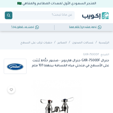
المتجر السعودي الأول لمعدات المطاعم والمقاهي
تجهز مشروع؟ تكلم معنا
تبحث عن قطع غيار؟
الرئيسية
غسـالات الصحون
الصنابير
حنفيات تركب على السطح
المرجع: GXR-7500DF
جنرال GXR-7500DF جنرال هاردوير - صنبور خلَّاط يُثبَت
على الأسطح في فتحتي مياه المسافة بينهما 101 ملم