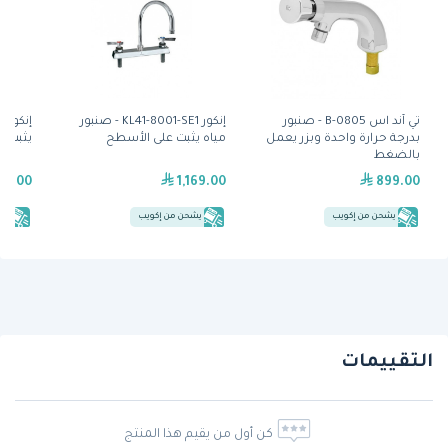
تي آند اس B-0805 - صنبور
إنكور KL41-8001-SE1 - صنبور
بدرجة حرارة واحدة وبزر يعمل
مياه يثبت على الأسطح
يثبت ع
بالضغط
29.00
1,169.00
899.00
يشحن من إكويب
يشحن من إكويب
يش
التقييمات
كن أول من يقيم هذا المنتج