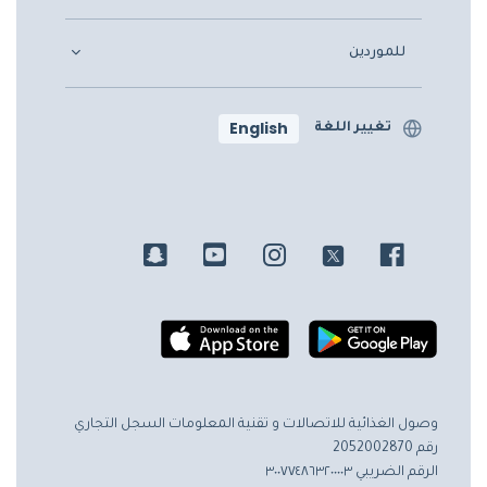
للموردين
English
تغيير اللغة
وصول الغذائية للاتصالات و تقنية المعلومات
السجل التجاري
رقم 2052002870
الرقم الضريبي ٣٠٠٧٧٤٨٦٣٢٠٠٠٠٣