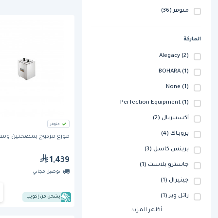
متوفر
(36)
الماركة
Alegacy
(2)
BOHARA
(1)
None
(1)
Perfection Equipment
(1)
أكسبيريال
(2)
متوفر
بروبـاك
(4)
موزع مزدوج بمضختين ومغ
برينس كاسل
(3)
1,439
جاسترو بلاست
(1)
توصيل مجاني
جينيرال
(1)
راتل وير
(1)
يشحن من إكويب
أظهر المزيد