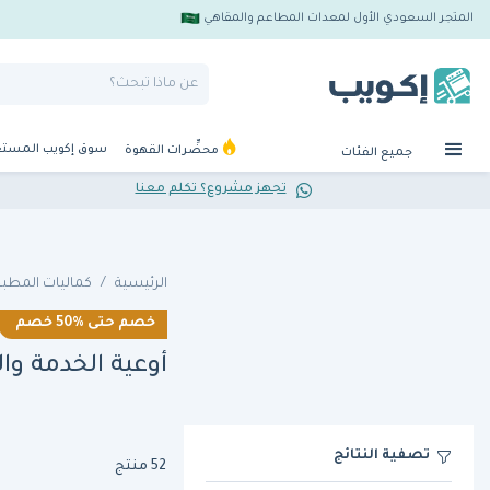
المتجر السعودي الأول لمعدات المطاعم والمقاهي
سوق إكويب المست
محضِّرات القهوة
جميع الفئات
تجهز مشروع؟ تكلم معنا
الرئيسية
كماليات المطبخ
خصم حتى
50%
خصم
أوعية الخدمة وا
تصفية النتائج
52 منتج