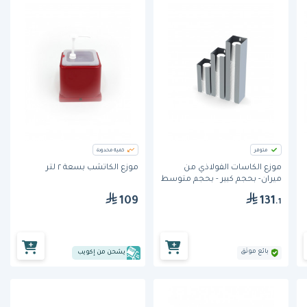
متوفر
كمية محدودة
موزع الكاسات الفولاذي من
موزع الكاتشب بسعة ٢ لتر
ميران- بحجم كبير - بحجم متوسط
109
131
.1
بائع موثق
يشحن من إكويب