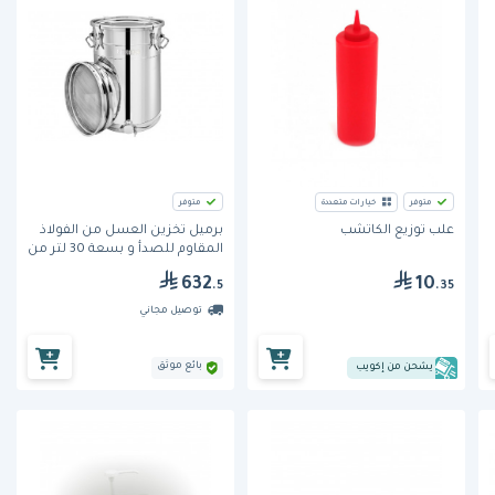
متوفر
خيارات متعددة
متوفر
علب توزيع الكاتشب
برميل تخزين العسل من الفولاذ
المقاوم للصدأ و بسعة 30 لتر من
بوهارا
632
10
.5
.35
توصيل مجاني
بائع موثق
يشحن من إكويب