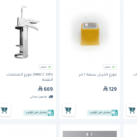
متوفر
متوفر
موزع الخردل بسعة ٢ لتر
(581-NMCC) موزع الصلصات
الثقيلة
669
129
توصيل مجاني
يشحن من إكويب
يشحن من إكويب