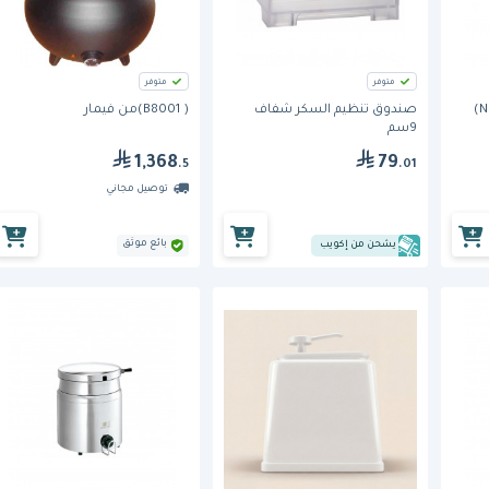
متوفر
متوفر
موزع الصلصات (580-NMCC)
صندوق تنظيم السكر شفاف
( B8001)من فيمار
9سم
1,368
79
.5
.01
توصيل مجاني
بائع موثق
يشحن من إكويب