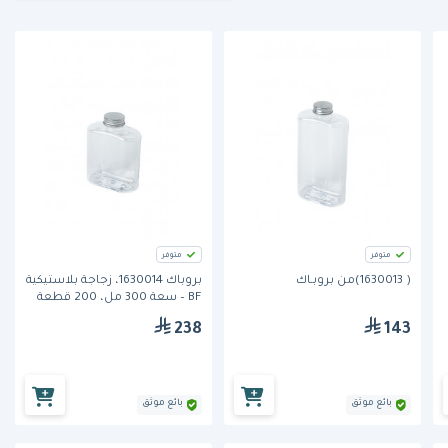
متوفر
متوفر
( 1630013)من بروبـاك
بروباك 1630014، زجاجة بلاستيكية
BF – سعة 300 مل، 200 قطعة
238
143
بائع موثق
بائع موثق