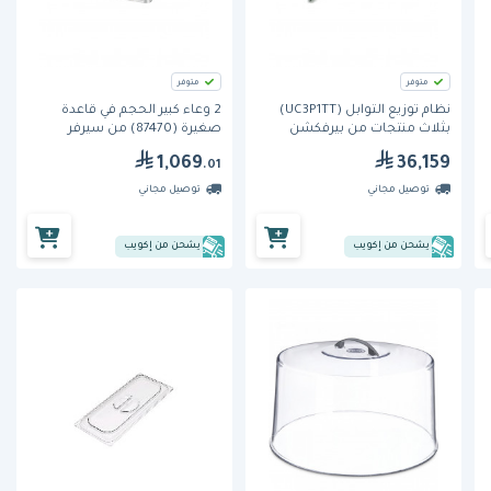
متوفر
متوفر
نظام توزيع التوابل (UC3P1TT)
2 وعاء كبير الحجم في قاعدة
بثلاث منتجات من بيرفكشن
صغيرة (87470) من سيرفر
إكويبمنت
1,069
36,159
.01
توصيل مجاني
توصيل مجاني
يشحن من إكويب
يشحن من إكويب