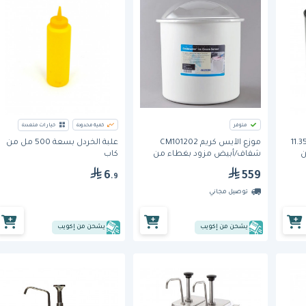
متوفر
كمية محدودة
خيارات متعددة
ء بارد للآيس كريم بسعة 11.35
موزع الآيس كريم CM101202
علبة الخردل بسعة 500 مل من
Col) من
شفاف/أبيض مزود بغطاء من
كاب
كارلايل
6
559
.9
توصيل مجاني
يشحن من إكويب
يشحن من إكويب