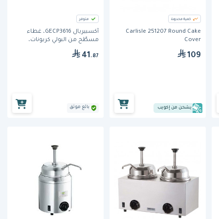
كمية محدودة
متوفر
Carlisle 251207 Round Cake
أكسبيريال GECP3616، غطاء
Cover
مسطّح من البولي كربونات،
الطول 360 ملم، العرض 165 ملم
41
109
.87
بائع موثق
يشحن من إكويب