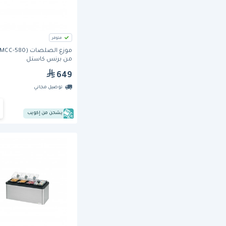
متوفر
من برنس كاستل
649
توصيل مجاني
يشحن من إكويب