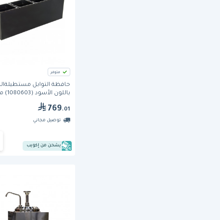
متوفر
حافظة التوابل مستطيلةا
باللون الأسود (
كارلايل
769
.01
توصيل مجاني
يشحن من إكويب