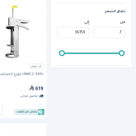
نطاق السعر
من
إلى
متوفر
(589-NMCC) موزع الصلصات
619
توصيل مجاني
يشحن من إكويب