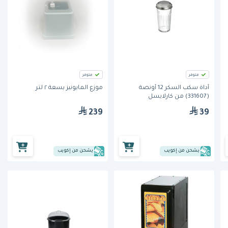
متوفر
متوفر
أداة سكب السكر 12 أونصة
موزع المايونيز بسعة ٢ لتر
(331607) من كارلايسل
239
39
يشحن من إكويب
يشحن من إكويب