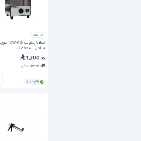
متوفر
ميلانا إيكويب 01S
ساخن، سعة 2 لتر
1,200
.35
توصيل مجاني
بائع موثق