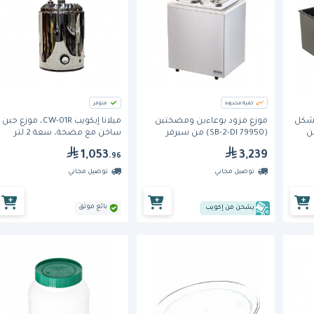
كمية محدودة
متوفر
لشكل
موزع مزود بوعاءين ومضختين
ميلانا إيكويب CW-01R، موزع جبن
1080603) من
(SB-2-DI 79950) من سيرفر
ساخن مع مضخة، سعة 2 لتر
1,053
3,239
.96
توصيل مجاني
توصيل مجاني
بائع موثق
يشحن من إكويب