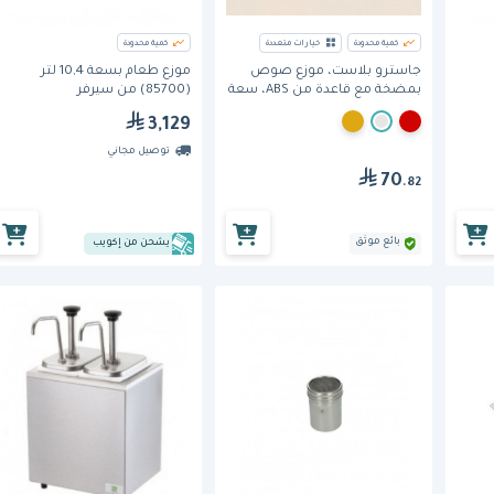
كمية محدودة
خيارات متعددة
كمية محدودة
جاسترو بلاست، موزع صوص
موزع طعام بسعة 10,4 لتر
بمضخة مع قاعدة من ABS، سعة
(85700) من سيرفر
2.5 لتر
3,129
توصيل مجاني
70
.82
بائع موثق
يشحن من إكويب