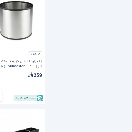
متوفر
إنا
لتر (38655 dmaster
كارلايسل
359
يشحن من إكويب