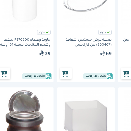
متوفر
متوفر
CW-، موزع جبن
صينية عرض مستديرة شفافة
حاوية وغطاء PS70200 لحفظ
(300407) من كارلايسل
وتقديم المنتجات بسعة 64 أوقية
من كارلايل
39
69
يشحن من إكويب
يشحن من إكويب