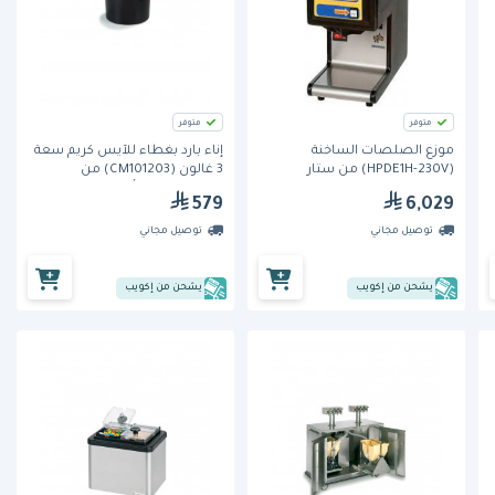
متوفر
متوفر
موزع الصلصات الساخنة
إناء بارد بغطاء للآيس كريم سعة
(HPDE1H-230V) من ستار
3 غالون (CM101203) من
كارلايسل- لون أسود
579
6,029
توصيل مجاني
توصيل مجاني
يشحن من إكويب
يشحن من إكويب