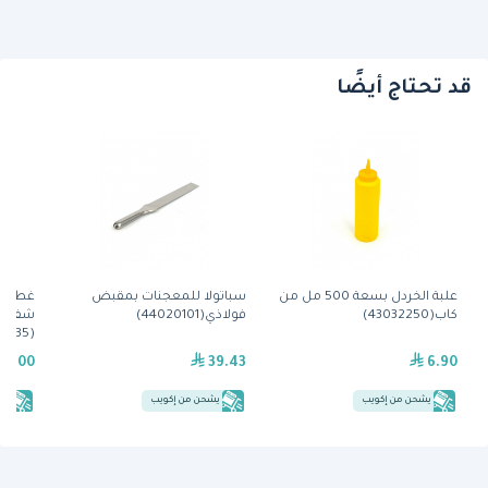
قد تحتاج أيضًا
علبة الخردل بسعة 500 مل من
سباتولا للمعجنات بمقبض
غطاء ك
كاب(43032250)
فولاذي(44020101)
(1826SCCW135) من كامبرو
59.00
39.43
6.90
يشحن من إكويب
يشحن من إكويب
يش