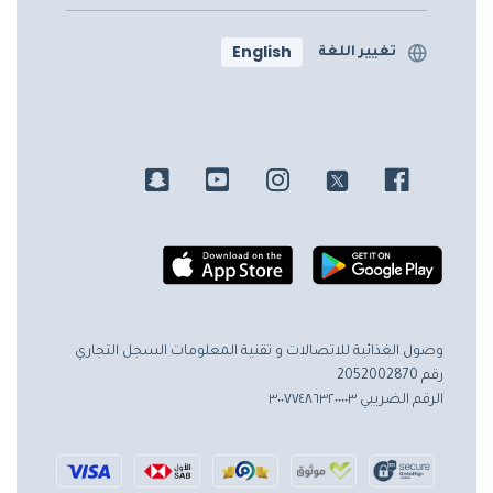
English
تغيير اللغة
وصول الغذائية للاتصالات و تقنية المعلومات
السجل التجاري
رقم 2052002870
الرقم الضريبي ٣٠٠٧٧٤٨٦٣٢٠٠٠٠٣