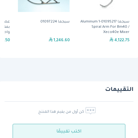
سيجما 01095217-1 Aluminum
سيجما 01097224
Spiral Arm For Bm40 /
Xeco40e Mixer
واحد.
62.50
1,246.60
4,122.75
التقييمات
كن أول من يقيم هذا المنتج
اكتب تقييمًا