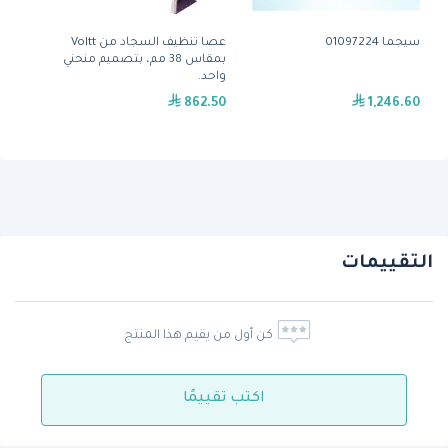
سيجما 01097224
عصا تنظيف السجاد من Voltt
بمقاس 38 مم، بتصميم منحني
واحد.
862.50
1,246.60
التقييمات
كن أول من يقيم هذا المنتج
اكتب تقييمًا