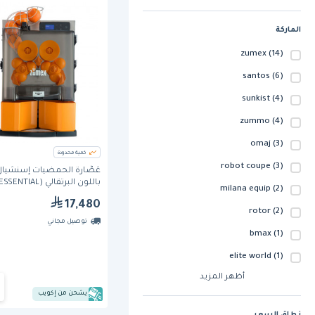
الماركة
zumex
(14)
santos
(6)
sunkist
(4)
zummo
(4)
omaj
(3)
كمية محدودة
robot coupe
(3)
عَصَّارة الحمضيات إسنشيال
باللون البرتقالي (ENTIAL
milana equip
(2)
PRO ORANGE) من زومكس
17,480
rotor
(2)
توصيل مجاني
bmax
(1)
elite world
(1)
أظهر المزيد
يشحن من إكويب