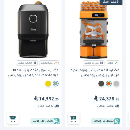
الأفضل مبيعًا
متوفر
خيارات متعددة
كمية محدودة
خيارات متعددة
عَصَّارة الحمضيات الأوتوماتيكية
عَصَّارة سول فئة 2 و بسعة 18
فرزتايل برو من زوميكس
حبة فاكهة/ الدقيقة من زوميكس
14,392
24,378
.25
.85
توصيل مجاني
توصيل مجاني
يشحن من إكويب
يشحن من إكويب