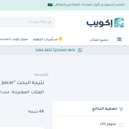
المتجر السعودي الأول لمعدات المطاعم والمقاهي
سوق إكويب المست
محضِّرات القهوة
جميع الفئات
تجهز مشروع؟ تكلم معنا
الرئيسية
نتيجة البحث "aldiwan cj6 juicer"
الفئات المقترحة:
معدات
تصفية النتائج
48 نتيجة
متوفر
(31)