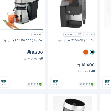
متوفر
خيارات متعددة
متوفر
عصّارة ( Z1B-NGP) من زومو
عصّارة ( 1216.006 S.S) من روتور
9,200
توصيل مجاني
18,400
توصيل مجاني
بائع موثق
بائع موثق