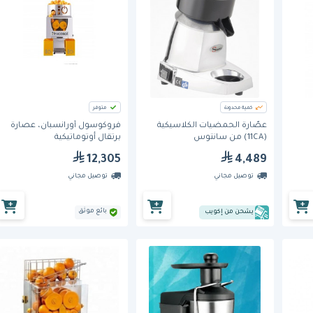
كمية محدودة
متوفر
عصّارة الحمضيات الكلاسيكية
فروكوسول أورانسبان، عصارة
(11CA) من سانتوس
برتقال أوتوماتيكية
12,305
4,489
توصيل مجاني
توصيل مجاني
بائع موثق
يشحن من إكويب