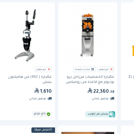
غير متوفر
خيارات متعددة
غير متوفر
عصارة الحمضيات سبيد برو (Z
عَصّارة الحمضيات فرزتايل برو
عصّارة ( 932) من هاميلتون
بوديوم مع قاعدة من زوميكس
بيتش
1,610
22,360
.38
توصيل مجاني
توصيل مجاني
بائع موثق
يشحن من إكويب
الأفضل مبيعًا