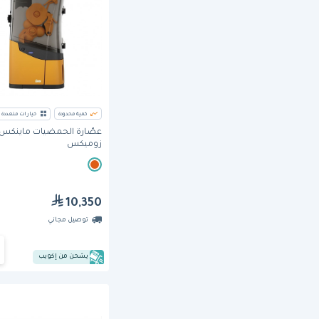
كمية محدودة
خيارات متعددة
عصّارة الحمضيات ماينكس
زوميكس
10,350
توصيل مجاني
يشحن من إكويب