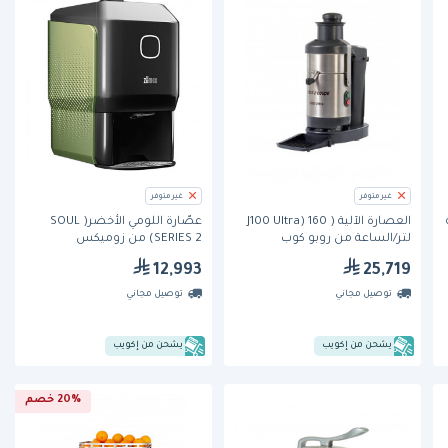
غير متوفر
غير متوفر
العصارة الآلية ( J100 Ultra) 160
عصّارة اللومي الأخضر( SOUL
لتر/الساعة من روبو كوب
SERIES 2) من زوميكس
12,993
25,719
توصيل مجاني
توصيل مجاني
يشحن من إكويب
يشحن من إكويب
20% خصم