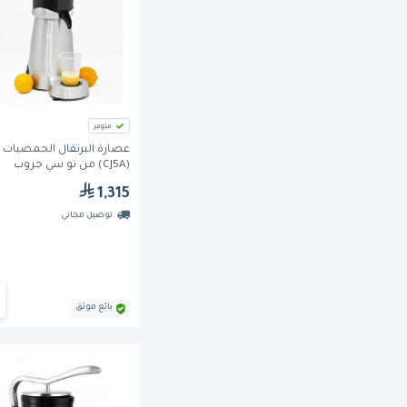
متوفر
عصارة البرتقال الحمضيات
(CJ5A) من تو سي جروب
1,315
توصيل مجاني
بائع موثق