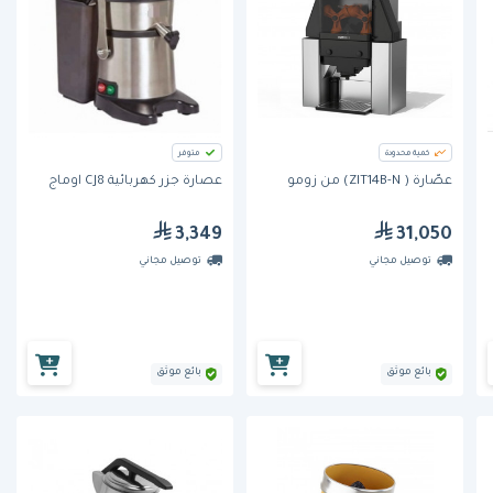
كمية محدودة
متوفر
عصّارة ( ZIT14B-N) من زومو
عصارة جزر كهربائية CJ8 اوماج
3,349
31,050
توصيل مجاني
توصيل مجاني
بائع موثق
بائع موثق