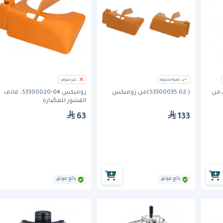
كمية محدودة
غير متوفر
 من
( S3300035:02)من زوميكس
زوميكس S3300020-04، قاذف
القشور للعصّارة
63
133
بائع موثق
بائع موثق