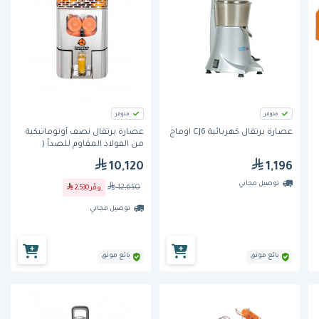
متوفر
متوفر
عصارة برتقال كهربائية CJ6 اوماج
عصارة برتقال نصف أوتوماتيكية
من الفولاذ المقاوم للصدأ (
ZUN001) من زوناتور
10,120
1,196
توصيل مجاني
12,650
وفّر
2,530
توصيل مجاني
بائع موثق
بائع موثق