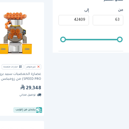
نطاق السعر
من
إلى
غير متوفر
خيارات متعددة
SPEED PRO) من زوميكس
29,348
توصيل مجاني
يشحن من إكويب