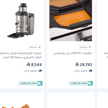
غير متوفر
غير متوفر
عاء
عصّارة ( 08576) من زوميكس
عصارة أوتوماتيكية تعمل بخاصية
S
الطرد المركزي بسعة 120 كجم
(J80) من روبو كوب
8,549
29,763
توصيل مجاني
توصيل مجاني
يشحن من إكويب
يشحن من إكويب