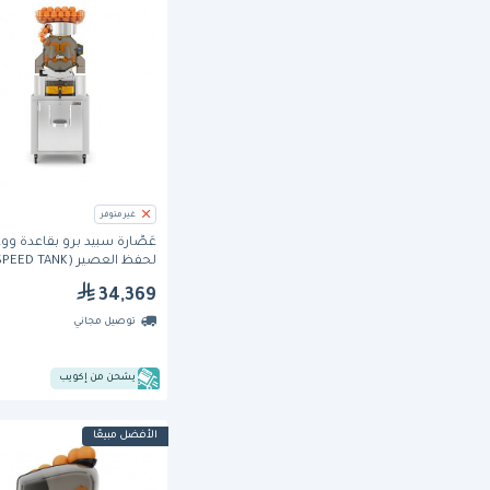
غير متوفر
عَصَّارة سبيد برو بقاعدة وو
لحفظ العصير (PEED TANK
PODIUM) من زوميكس
34,369
توصيل مجاني
يشحن من إكويب
الأفضل مبيعًا