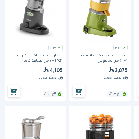
متوفر
متوفر
عَصَّارة الحمضيات الكلاسيكية
عصّارة الحمضيات الالكترونية
(11A) من سانتوس
(MSP2) من صناعة فاما
4,105
2,875
توصيل مجاني
توصيل مجاني
بائع موثق
بائع موثق