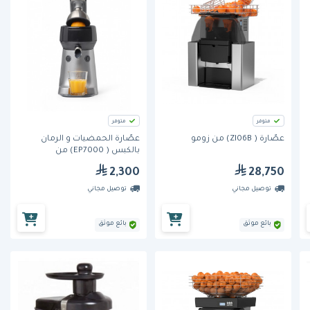
متوفر
متوفر
عصّارة ( ZI06B) من زومو
عصّارة الحمضيات و الرمان
بالكبس ( EP7000) من
Espressions
2,300
28,750
توصيل مجاني
توصيل مجاني
بائع موثق
بائع موثق