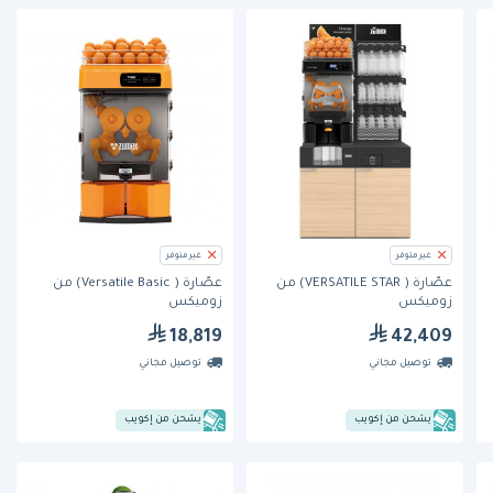
غير متوفر
غير متوفر
عصّارة ( VERSATILE STAR) من
عصّارة ( Versatile Basic) من
زوميكس
زوميكس
18,819
42,409
توصيل مجاني
توصيل مجاني
يشحن من إكويب
يشحن من إكويب