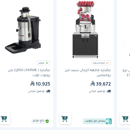
كمية محدودة
متوفر
 برو
عصّارة فاكهة الرمان سبيد من
عصّارة ( J100 (56110B)) من
Z ESS
زوميكس
روبوت كوب
10,925
39,672
توصيل مجاني
توصيل مجاني
بائع موثق
يشحن من إكويب