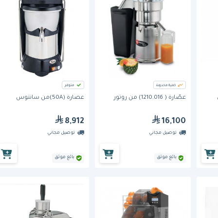
كمية محدودة
متوفر
عصّارة ( 1210.016) من روتور
عصارة (50A)من سانتوس
8,912
16,100
توصيل مجاني
توصيل مجاني
بائع موثق
بائع موثق