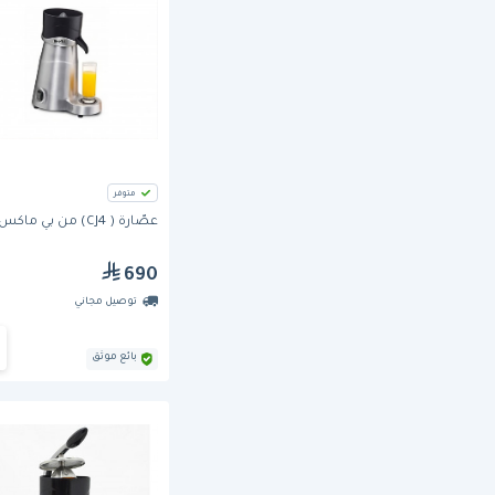
متوفر
عصّارة ( CJ4) من بي ماكس
690
توصيل مجاني
بائع موثق