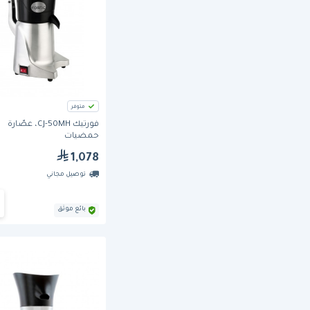
متوفر
فورتيك CJ-50MH، عصّارة
حمضيات
1,078
توصيل مجاني
بائع موثق