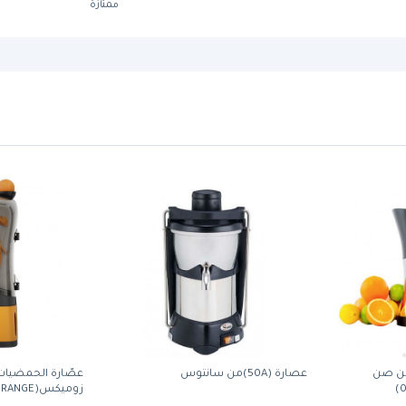
ممتازة
ربائية (PJF-B1) من صن
عصارة (50A)من سانتوس
عصّارة الحمضيا
زوميكس(ZUMEX MINEX ORANGE)