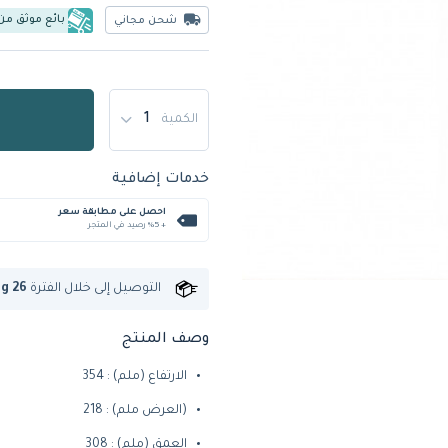
بائع موثق من
شحن مجاني
الكمية
خدمات إضافية
احصل على مطابقة سعر
+ %5 رصيد في المتجر
التوصيل إلى
خلال الفترة
ug 26
وصف المنتج
الارتفاع (ملم) : 354
(العرض ملم) : 218
العمق (ملم) : 308