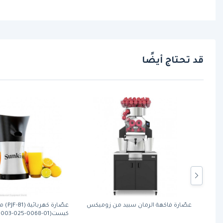
قد تحتاج أيضًا
لون
عصّارة فاكهة الرمان سبيد من زوميكس
عصّارة كه
البرتقالي (Z ESSENTIAL PRO ORANGE) من
كيست(01-0068-025-0003)