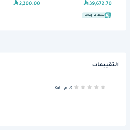
2,300.00
39,672.70
يشحن من إكويب
التقييمات
(0 Ratings)