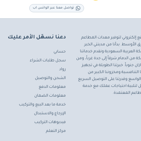
تواصل معنا عبر الواتس اب
دعنا نسهّل الأمر عليك
ع إلكتروني لتوفير معدات المطاعم
 الأوسط. بدأنا من مدينتي الخبر
ة العربية السعودية ونقدم خدماتنا
حسابي
ة من الدمام شرقاً إلى جدة غرباً، ومن
سجل طلبات الشراء
ان جنوباً. خبرتنا الطويلة في تجهيز
رواد
التنافسية ومخزوننا الكبير من
الشحن والتوصيل
لواسع وقدرتنا على التوصيل السريع
مثل لتلبية احتياجات عملك مع خدمة
معلومات الدفع
اعم المعتمدة.
معلومات الضمان
خدمة ما بعد البيع والتركيب
الإرجاع والاستبدال
فيديوهات التركيب
مركز التعلم