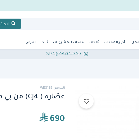
ابحث
عمل
تأجير المعدات
ثلاجات
معدات للمشروبات
ثلاجات العرض
تبحث عن قطع غيار؟
المرجع: WES139
عصّارة ( CJ4) من بي ماكس
690