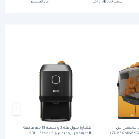
بقيمة 500
أو أكثر
من التسليم
ت ماينكس من
عَصَّارة سول فئة 2 و بسعة 18 حبة فاكهة/
الدقيقة من زوميكس(SOUL Series 2-
Smoke Grey-Black)