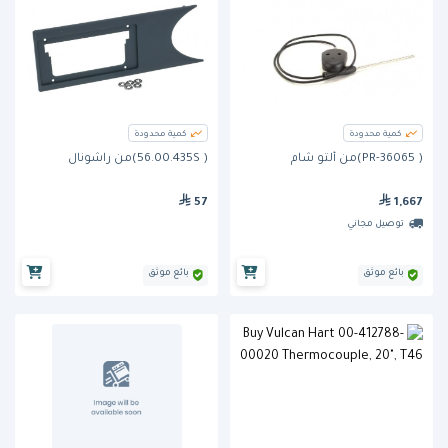
كمية محدودة
كمية محدودة
( PR-36065)من ألتو شام
( 56.00.435S)من راشونال
57
1,667
توصيل مجاني
بائع موثق
بائع موثق