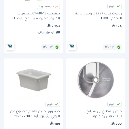
متوفر
كمية محدودة
روبوت كوب 39927، وحدة لوحة
بليندتيك 15-418-01، مجموعة
التحكم، L80U
إلكترونية مزودة ببرنامج ثابت، ICBU
2,153
124
توصيل مجاني
بائع موثق
بائع موثق
متوفر
متوفر
قرص تقطيع إلى شرائح (
صندوق تخزين طعام مصنوع من
28130)من روبو كوب
البولي إيثيلين بأبعاد 18"×12"×9"
(12189P148) من كامبرو- اللون
189
722
الأبيض