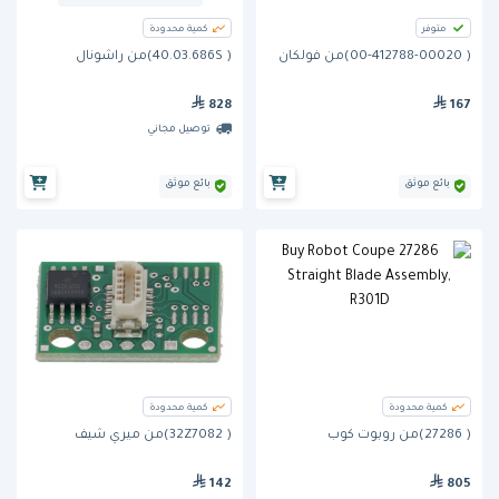
متوفر
كمية محدودة
( 00-412788-00020)من فولكان
( 40.03.686S)من راشونال
828
167
توصيل مجاني
بائع موثق
بائع موثق
كمية محدودة
كمية محدودة
( 27286)من روبوت كوب
( 32Z7082)من ميري شيف
142
805