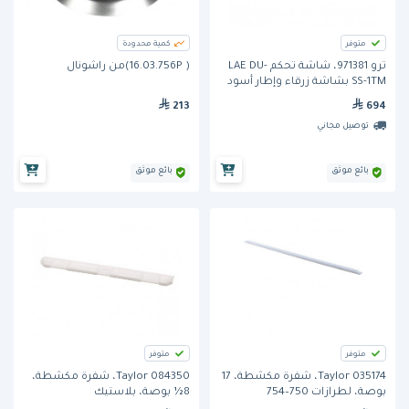
متوفر
كمية محدودة
ترو 971381، شاشة تحكم LAE DU-
( 16.03.756P)من راشونال
SS-1TM بشاشة زرقاء وإطار أسود
213
694
توصيل مجاني
بائع موثق
بائع موثق
متوفر
متوفر
Taylor 035174، شفرة مكشطة، 17
Taylor 084350، شفرة مكشطة،
بوصة، لطرازات 750–754
8½ بوصة، بلاستيك