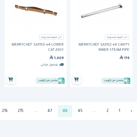
كمية محدودة
كمية محدودة
MERRYCHEF SA3150 e4 LOWER
MERRYCHEF SA3132 e4 CAVITY
CAT ASSY
INNER STEAM PIPE
1,409
119
توصيل مجاني
يشحن من إكويب
يشحن من إكويب
216
215
...
47
46
45
...
2
1
‹