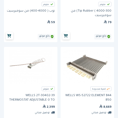
متوفر
متوفر
Tip Rubber ( 4000-300) من
نوب ( 4000-400) من سوميرسيت
سوميرسيت
59
79
بائع موثق
بائع موثق
كمية محدودة
متوفر
WELLS 2T-30402-39
WELLS WS-52722 ELEMENT B44
THERMOSTAT ADJUSTABLE 0 TO
B50
140F 60 CAP
2,399
8,669
توصيل مجاني
توصيل مجاني