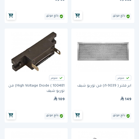
99
368
بائع موثق
بائع موثق
متوفر
متوفر
اير فلتر ( i1-9039) من توربو شيف
High Voltage Diode ( 100481) من
توربو شيف
109
149
بائع موثق
بائع موثق