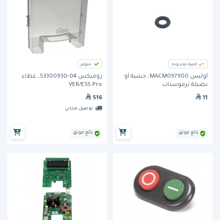
كمية محدودة
متوفر
أوليس MACM097900، حشية أو
زوميكس S3300930-04، غطاء
بصيلة ترموستات
VER/ESS Pro
516
11
توصيل مجاني
بائع موثق
بائع موثق