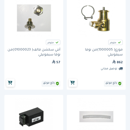
متوفر
متوفر
موزع( 1300005)من نوفا
أنتي سكشن فالف( 01000023)من
سيمونيلي
نوفا سيمونيلي
57
862
توصيل مجاني
بائع موثق
بائع موثق