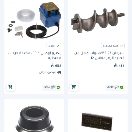
كمية محدودة
متوفر
سيرمان MF2123، لولب كامل من
إلكترو لوكس PR-4، مضخة جرعات
الحديد الزهر مقاس 12
محيطية
658
414
توصيل مجاني
بائع موثق
بائع موثق