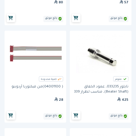
80
57
بائع موثق
بائع موثق
متوفر
كمية محدودة
تايلور 033235، عمود الخفّاق
( 04001100)من فيكتوريا أردوينو
(Beater Shaft)، مناسب لطراز 339
28
425
بائع موثق
بائع موثق