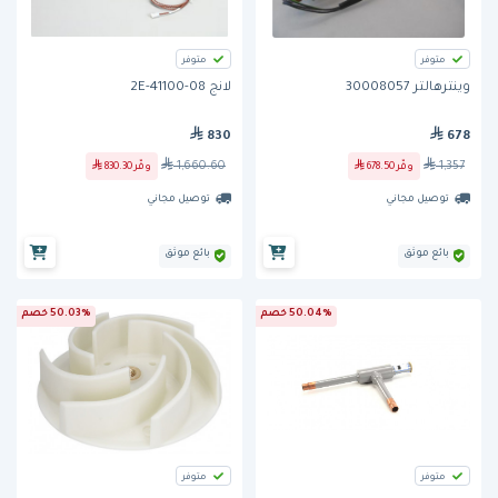
متوفر
متوفر
وينترهالتر 30008057
لانج 2E-41100-08
830
678
1,660.60
1,357
وفّر
678.50
وفّر
830.30
توصيل مجاني
توصيل مجاني
بائع موثق
بائع موثق
50.04% خصم
50.03% خصم
متوفر
متوفر