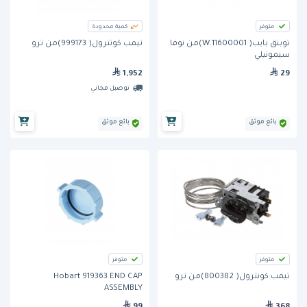
متوفر
كمية محدودة
توبنق بايب( 11600001.W)من نوفا
تيمب كونترول( 999173)من ترو
سيمونيلي
1,952
29
توصيل مجاني
بائع موثق
بائع موثق
متوفر
متوفر
تيمب كونترول( 800382)من ترو
Hobart 919363 END CAP
ASSEMBLY