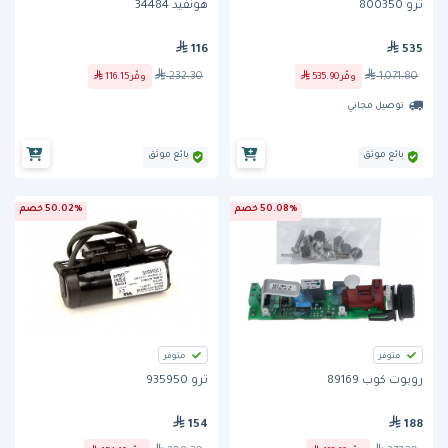
ترو 800350
هونفيد 34484
116
535
232.30
1,071.80
وفّر
535.90
وفّر
116.15
توصيل مجاني
بائع موثق
بائع موثق
50.08% خصم
50.02% خصم
متوفر
متوفر
روبوت كوب 89169
ترو 935950
154
188