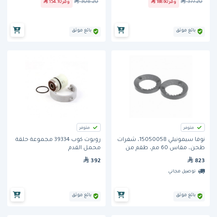
308.20
377.20
وفّر
188.60
وفّر
154.10
بائع موثق
بائع موثق
متوفر
متوفر
نوفا سيمونيلي 15050058، شفرات
روبوت كوب 39334 مجموعة حلقة
طحن، مقاس 60 مم، طقم من
محمل القدم
قطعتين
392
823
توصيل مجاني
بائع موثق
بائع موثق