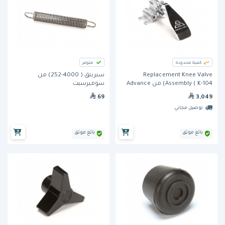
كمية محدودة
متوفر
Replacement Knee Valve
سبرينق ( 4000-252) من
Assembly ( K-104) من Advance
سوميرسيت
Tabco
69
3,049
توصيل مجاني
بائع موثق
بائع موثق