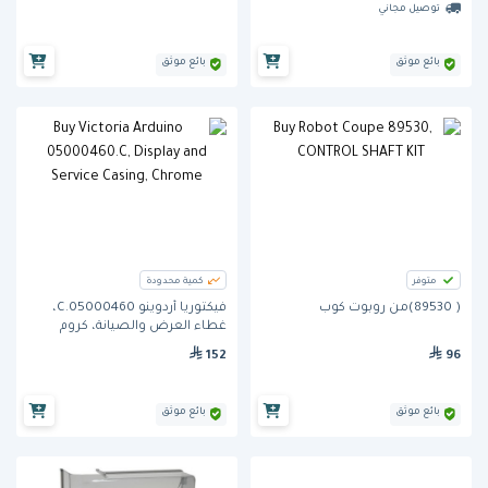
توصيل مجاني
بائع موثق
بائع موثق
متوفر
كمية محدودة
( 89530)من روبوت كوب
فيكتوريا أردوينو 05000460.C،
غطاء العرض والصيانة، كروم
152
96
بائع موثق
بائع موثق