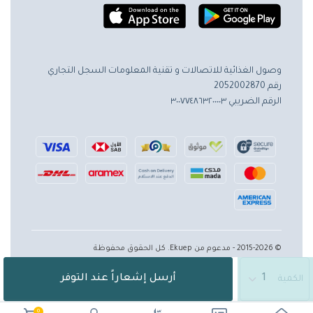
وصول الغذائية للاتصالات و تقنية المعلومات
السجل التجاري
رقم 2052002870
الرقم الضريبي ٣٠٠٧٧٤٨٦٣٢٠٠٠٠٣
© 2015-2026 - مدعوم من Ekuep. كل الحقوق محفوظة
أرسل إشعاراً عند التوفر
الكمية
0