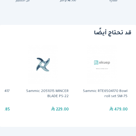
ممتازة
500
أو أكثر
من التسليم
قد تحتاج أيضًا
Sammic RTE6504170 Bowl
Sammic 2051015 MINCER
 ( 2001417
BLADE PS-22
roll set SM-75
516.85
229.00
479.00