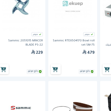
متوفر
متوفر
Sammic 2051015 MINCER
Sammic RTE6504170 Bowl roll
BLADE PS-22
set SM-75
229
479
بائع موثق
بائع موثق