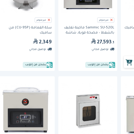
غير متوفر
غير متوفر
Sammic SU-520L ماكينة تغليف
سلة القمامة (CU-95P) من
بالشفط – مضخة قوية، شاشة
ساميك
تعمل باللمس، تصميم احترافي
2,349
27,593
.1
توصيل مجاني
توصيل مجاني
يشحن من إكويب
يشحن من إكويب