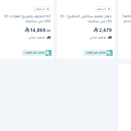
غير متوفر
غير متوفر
ء Sammic SU-
جهاز تعقيم سكاكين المطبخ( EC-
آلة التغليف وتفريغ الهواء (SE-
ساعة، لحام
30) من ساميك
310) من ساميك
14,869
2,479
.01
توصيل مجاني
توصيل مجاني
يشحن من إكويب
يشحن من إكويب