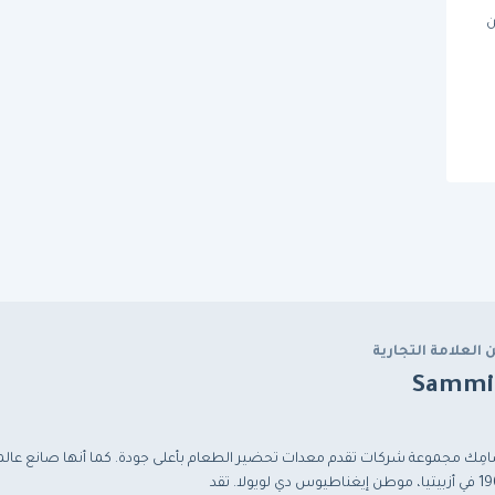
 BM-5)من
 العلامة التجارية
Sammi
مِك مجموعة شركات تقدم معدات تحضير الطعام بأعلى جودة. كما أنها صانع عالمي
ن إيغناطيوس دي لويولا. تقد