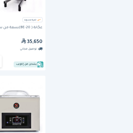
كمية محدودة
عجّانة ( BE-20)بسعة من ساميك
35,650
توصيل مجاني
يشحن من إكويب