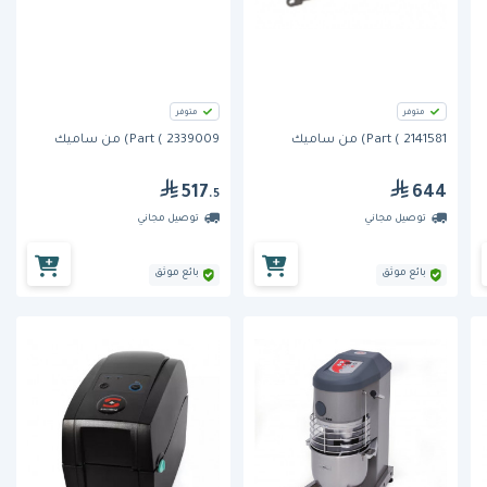
متوفر
متوفر
Part ( 2141581) من ساميك
Part ( 2339009) من ساميك
517
644
.5
توصيل مجاني
توصيل مجاني
بائع موثق
بائع موثق