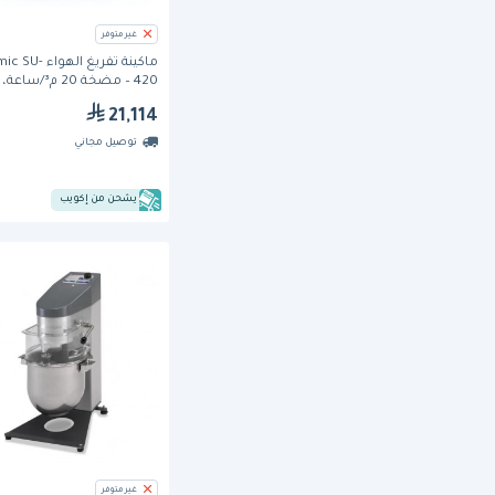
غير متوفر
ماكينة تفريغ الهوا
420 – مضخة 20 م³/
420 مم
21,114
توصيل مجاني
يشحن من إكويب
غير متوفر