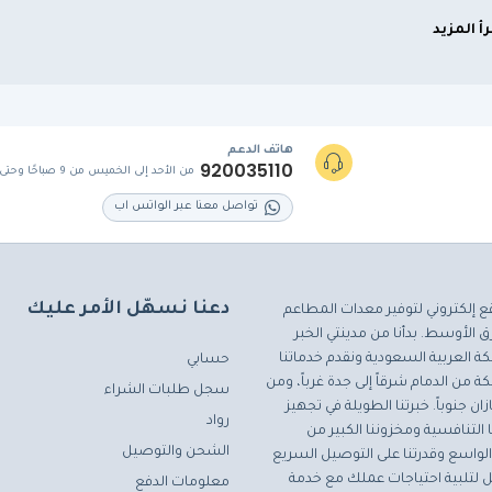
رأ المزيد
هاتف الدعم
920035110
من الأحد إلى الخميس من 9 صباحًا وحتى 5 مساءً
تواصل معنا عبر الواتس اب
دعنا نسهّل الأمر عليك
ع إلكتروني لتوفير معدات المطاعم
 الأوسط. بدأنا من مدينتي الخبر
ة العربية السعودية ونقدم خدماتنا
حسابي
ة من الدمام شرقاً إلى جدة غرباً، ومن
سجل طلبات الشراء
ان جنوباً. خبرتنا الطويلة في تجهيز
رواد
التنافسية ومخزوننا الكبير من
الشحن والتوصيل
لواسع وقدرتنا على التوصيل السريع
مثل لتلبية احتياجات عملك مع خدمة
معلومات الدفع