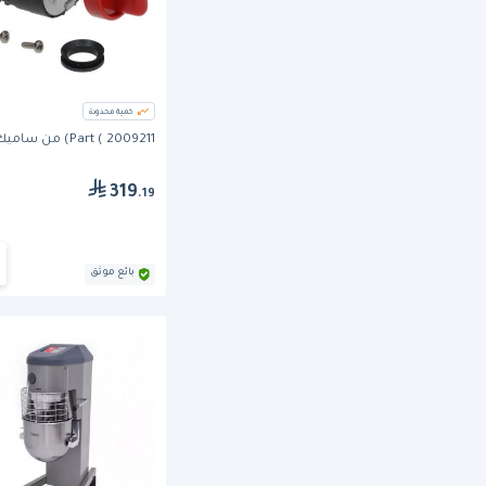
كمية محدودة
Part ( 2009211) من ساميك
319
.19
بائع موثق