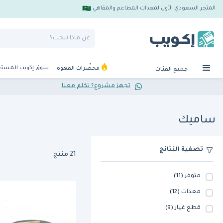
المتجر السعودي الأول لمعدات المطاعم والمقاهي
سوق إكويب المست
محضِّرات القهوة
جميع الفئات
تجهز مشروع؟ تكلم معنا
ساميك
تصفية النتائج
21 منتج
متوفر
(11)
معدات
(12)
قطع غيار
(9)