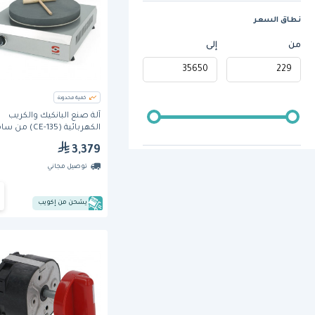
نطاق السعر
من
إلى
كمية محدودة
آلة صنع البانكيك والكريب
الكهربائية (CE-135) من ساميك
3,379
توصيل مجاني
يشحن من إكويب