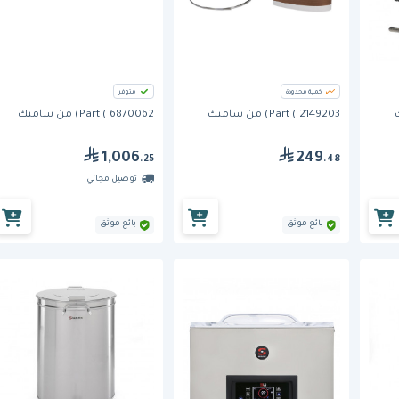
كمية محدودة
متوفر
Part ( 2149203) من ساميك
Part ( 6870062) من ساميك
1,006
249
.25
.48
توصيل مجاني
بائع موثق
بائع موثق