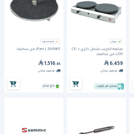
متوفر
كمية محدودة
صانعة الكريب بشكل دائري ( CE-
Part ( 2001417) من ساميك
235) من ساميك
1,516
6,459
.85
توصيل مجاني
توصيل مجاني
بائع موثق
يشحن من إكويب