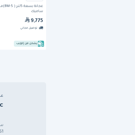
عجانة بسعة 5لتر (
ساميك
9,775
توصيل مجاني
يشحن من إكويب
عن
c
سا
1961 في أزبيتيا، موط