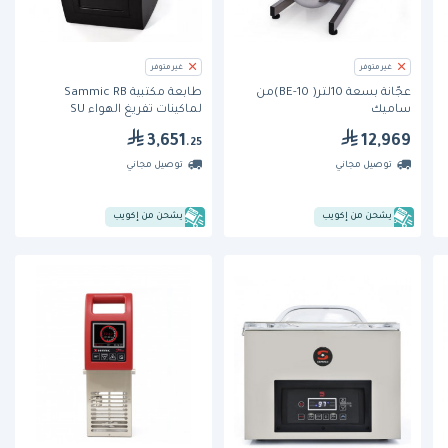
غير متوفر
غير متوفر
عجّانة بسعة 10لتر( BE-10)من
طابعة مكتبية Sammic RB
ساميك
لماكينات تفريغ الهواء SU
3,651
12,969
.25
توصيل مجاني
توصيل مجاني
يشحن من إكويب
يشحن من إكويب