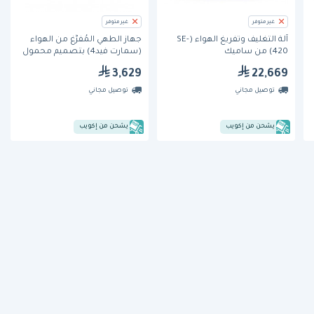
غير متوفر
غير متوفر
آلة التغليف وتفريغ الهواء (SE-
جهاز الطهي المُفرَّغ من الهواء
420) من ساميك
(سمارت فيد4) بتصميم محمول
من ساميك
3,629
22,669
توصيل مجاني
توصيل مجاني
يشحن من إكويب
يشحن من إكويب