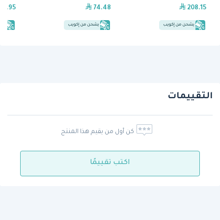
25.95
74.48
208.15
يشحن من إكويب
يشحن من إكويب
يش
التقييمات
كن أول من يقيم هذا المنتج
اكتب تقييمًا