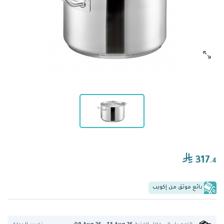
317
.4
بائع موثق من إكويب