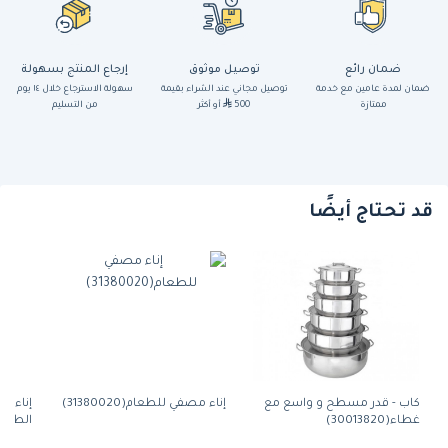
ضمان رائع
توصيل موثوق
إرجاع المنتج بسهولة
ضمان لمدة عامين مع خدمة
توصيل مجاني عند الشراء بقيمة
سهولة الاسترجاع خلال ١٤ يوم
ممتازة
500
أو أكثر
من التسليم
قد تحتاج أيضًا
كاب - قدر مسطح و واسع مع
إناء مصفي للطعام(31380020)
إناء غ
غطاء(30013820)
الطعام(14008