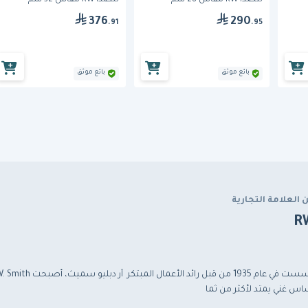
للصدأ RW مقاس 28 سم
للصدأ RW مقاس 32 سم
376
290
.91
.95
بائع موثق
بائع موثق
 العلامة التجارية
R
اس غني يمتد لأكثر من ثما