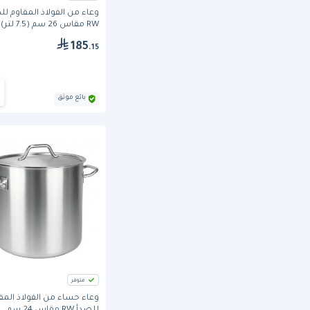
وعاء من الفولاذ المقاوم لل
RW مقاس 26 سم (7.5 لتر).
185
.15
بائع موثق
متوفر
وعاء حساء من الفولاذ المق