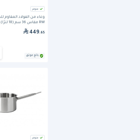
متوفر
وعاء من الفولاذ المقاوم لل
RW مقاس 36 سم (18 لترًا).
449
.65
بائع موثق
متوفر