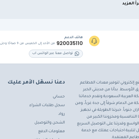
رأ المزيد
هاتف الدعم
920035110
من الأحد إلى الخميس من 9 صباحًا وحتى 5 مساءً
تواصل معنا عبر الواتس اب
دعنا نسهّل الأمر عليك
ع إلكتروني لتوفير معدات المطاعم
 الأوسط. بدأنا من مدينتي الخبر
ة العربية السعودية ونقدم خدماتنا
حسابي
ة من الدمام شرقاً إلى جدة غرباً، ومن
سجل طلبات الشراء
ان جنوباً. خبرتنا الطويلة في تجهيز
رواد
التنافسية ومخزوننا الكبير من
الشحن والتوصيل
لواسع وقدرتنا على التوصيل السريع
مثل لتلبية احتياجات عملك مع خدمة
معلومات الدفع
اعم المعتمدة.