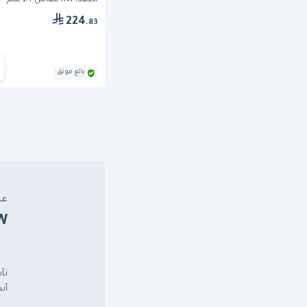
للصدأ RW مقاس 24 سم
224
.83
بائع موثق
عن
W
أس