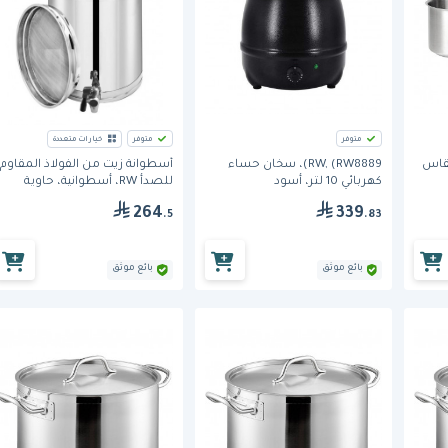
متوفر
متوفر
خيارات متعددة
نلس ستيل RW مقاس
RW, (RW8889)، سخان حساء
أسطوانة زيت من الفولاذ المقاوم
كهربائي 10 لتر، أسود
للصدأ RW، أسطوانية، حاوية
تخزين الطعام
264
339
.5
.83
بائع موثق
بائع موثق