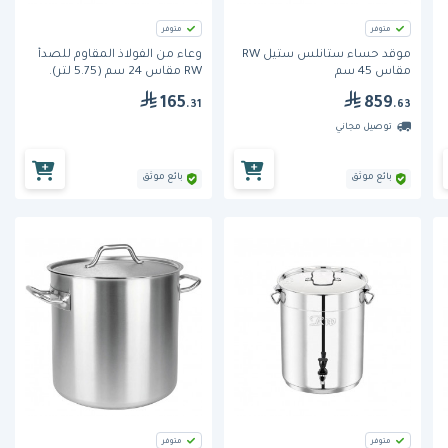
متوفر
متوفر
موقد حساء ستانلس ستيل RW
وعاء من الفولاذ المقاوم للصدأ
مقاس 45 سم
RW مقاس 24 سم (5.75 لتر).
165
859
.31
.63
توصيل مجاني
بائع موثق
بائع موثق
متوفر
متوفر