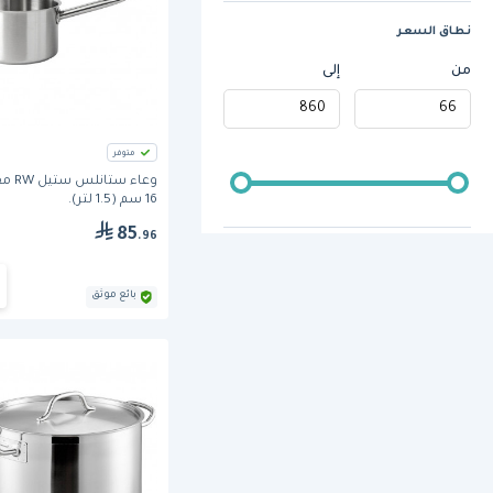
نطاق السعر
من
إلى
متوفر
وعاء ستا
16 سم (1.5 لتر).
85
.96
بائع موثق