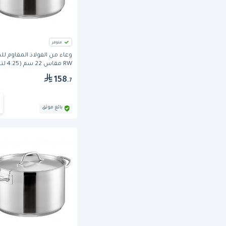
متوفر
وعاء من الفولاذ المقاوم لل
RW مقاس 22 سم (4.25 لتر).
158
.7
بائع موثق