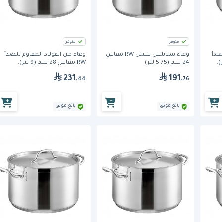
متوفر
متوفر
صدأ
وعاء ستانلس ستيل RW مقاس
وعاء من الفولاذ المقاوم للصدأ
24 سم (5.75 لتر)
RW مقاس 28 سم (9 لتر).
231
191
.44
.76
بائع موثق
بائع موثق