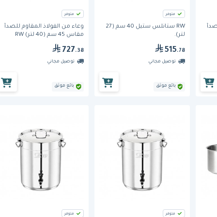
متوفر
متوفر
صدأ
RW ستانلس ستيل 40 سم (27
وعاء من الفولاذ المقاوم للصدأ
لتر).
مقاس 45 سم (40 لتر) RW
727
515
.38
.78
توصيل مجاني
توصيل مجاني
بائع موثق
بائع موثق
متوفر
متوفر