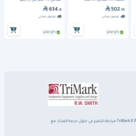
للصدأ RW مقاس 36 سم
مقاس 40 سم من آر دبليو
634
502
.8
.55
توصيل مجاني
توصيل مجاني
بائع موثق
بائع موثق
تأسست في عام 1935 من قبل رائد الأعمال المبتكر آر دبليو سميث، أصبحت TriMark R.W. Smith مرادفة للتميز في حلول خدمة الغذاء. مع