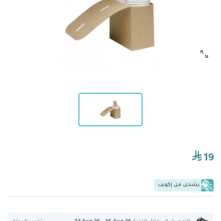
19
يشحن من إكويب