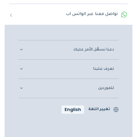
تواصل معنا عبر الواتس اب
دعنا نسهّل الأمر عليك
تعرف علينا
للموردين
English
تغيير اللغة