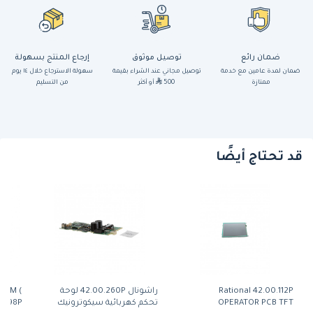
ضمان رائع
توصيل موثوق
إرجاع المنتج بسهولة
ضمان لمدة عامين مع خدمة
توصيل مجاني عند الشراء بقيمة
سهولة الاسترجاع خلال ١٤ يوم
ممتازة
500
أو أكثر
من التسليم
قد تحتاج أيضًا
Rational 42.00.112P
راشونال 42.00.260P لوحة
.15M (
OPERATOR PCB TFT
تحكم كهربائية سيكوترونيك
40.03.998P)