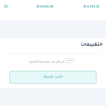
18.55
8,049.00
4,939.25
التقييمات
كن أول من يقيم هذا المنتج
اكتب تقييمًا