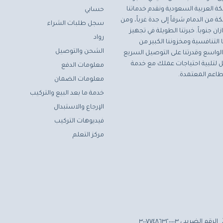
ة العربية السعودية ونقدم خدماتنا
حسابي
ة من الدمام شرقاً إلى جدة غرباً، ومن
سجل طلبات الشراء
ان جنوباً. خبرتنا الطويلة في تجهيز
رواد
التنافسية ومخزوننا الكبير من
الشحن والتوصيل
لواسع وقدرتنا على التوصيل السريع
مثل لتلبية احتياجات عملك مع خدمة
معلومات الدفع
اعم المعتمدة.
معلومات الضمان
خدمة ما بعد البيع والتركيب
الإرجاع والاستبدال
فيديوهات التركيب
مركز التعلم
الرقم الضريبي ٣٠٠٧٧٤٨٦٣٢٠٠٠٠٣