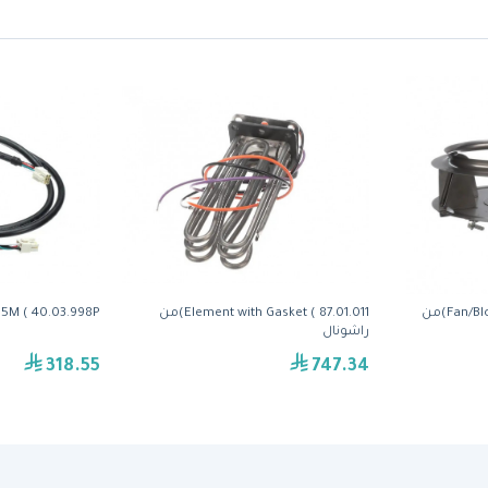
Fan/Blower Wheel ( 22.00.828S)من
Element with Gasket ( 87.01.011)من
BLE 1.15M ( 40.03.998P
راشونال
318.55
747.34