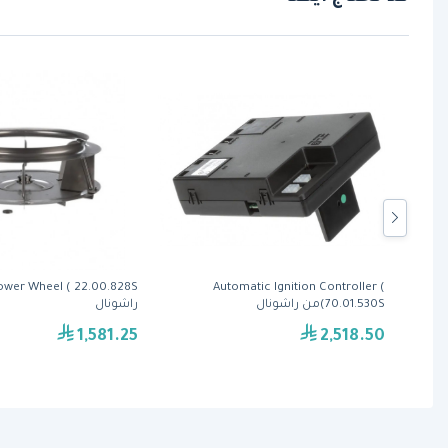
Automatic Ignition Controller (
70.01.530S)من راشونال
راشونال
1,581.25
2,518.50