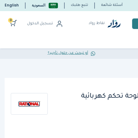
السعودية
English
أسئلة شائعة
تتبع طلبك
0
نقاط رواد
تسجيل الدخول
أو تبحث عن حلول تأجير؟
شونال 42.00.260P لوحة تحكم كهربائية