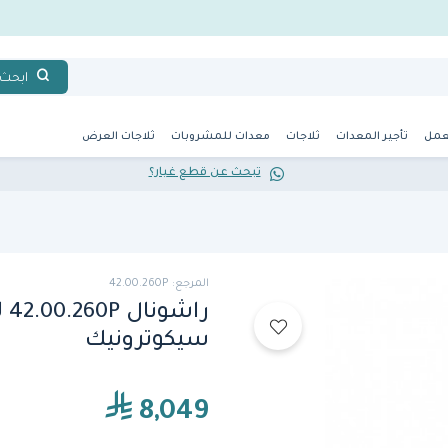
ابحث
عمل
تأجير المعدات
ثلاجات
معدات للمشروبات
ثلاجات العرض
تبحث عن قطع غيار؟
المرجع: 42.00.260P
را
سيكوترونيك
8,049