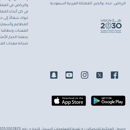
الرياض، جدة، والخبر، المملكة العربية السعودية
والرياض في المملك
في كل أنحاء المملك
تبوك شمالاً إلى جاز
المطاعم وأسعارنا 
المعدات ونطاقنا ا
يجعلنا الخيار الأ
صيانة معدات المط
وصول الغذائية للاتصالات و تقنية المعلومات
السجل التجاري رقم 2052002870