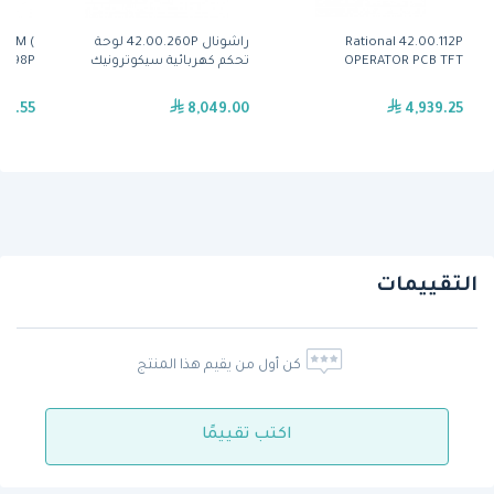
Rational 42.00.112P
راشونال 42.00.260P لوحة
.15M (
OPERATOR PCB TFT
تحكم كهربائية سيكوترونيك
40.03.998P)
18.55
8,049.00
4,939.25
التقييمات
كن أول من يقيم هذا المنتج
اكتب تقييمًا