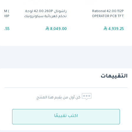
Rational 42.00.112P
راشونال 42.00.260P لوحة
.15M (
OPERATOR PCB TFT
تحكم كهربائية سيكوترونيك
40.03.998P)
18.55
8,049.00
4,939.25
التقييمات
كن أول من يقيم هذا المنتج
اكتب تقييمًا