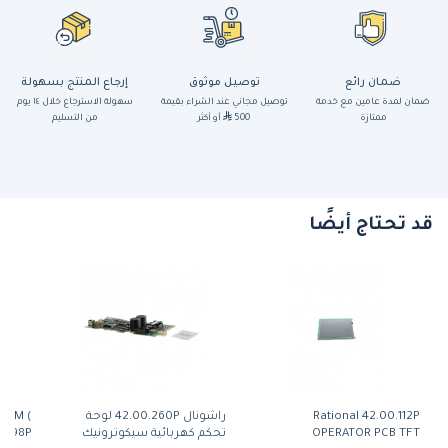
ضمان رائع
توصيل موثوق
إرجاع المنتج بسهولة
ضمان لمدة عامين مع خدمة
توصيل مجاني عند الشراء بقيمة
سهولة الاسترجاع خلال ١٤ يوم
ممتازة
500
أو أكثر
من التسليم
قد تحتاج أيضًا
Rational 42.00.112P
راشونال 42.00.260P لوحة
.15M (
OPERATOR PCB TFT
تحكم كهربائية سيكوترونيك
40.03.998P)