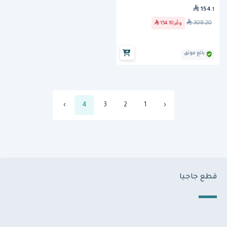
154
.1
308.20
وفّر
154.10
بائع موثق
›
4
3
2
1
‹
قطع جاجيا