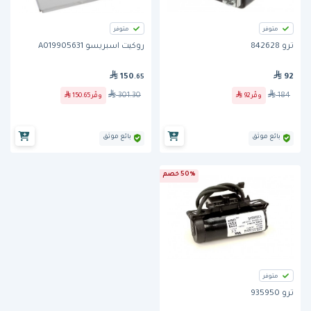
متوفر
متوفر
ترو 842628
روكيت اسبريسو A019905631
150
92
.65
301.30
184
وفّر
92
وفّر
150.65
بائع موثق
بائع موثق
50% خصم
متوفر
ترو 935950